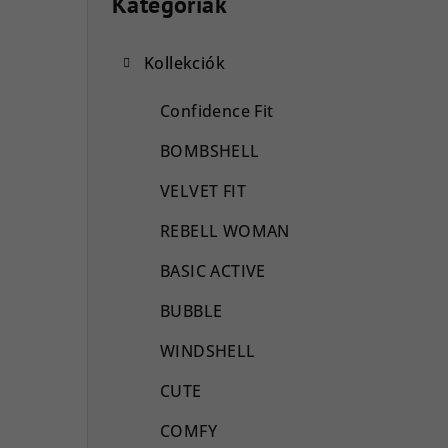
l
Kategóriák
Kategóriák
átugrása
d
Kollekciók
a
l
Confidence Fit
s
BOMBSHELL
ó
VELVET FIT
p
REBELL WOMAN
a
BASIC ACTIVE
n
BUBBLE
e
WINDSHELL
l
CUTE
COMFY