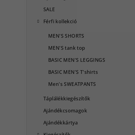
SALE
Férfi kollekció
MEN'S SHORTS
MEN'S tank top
BASIC MEN'S LEGGINGS
BASIC MEN'S T'shirts
Men's SWEATPANTS
Táplálékkiegészítők
Ajándékcsomagok
Ajándékkártya
Kiegészítők