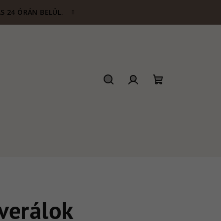
S 24 ÓRÁN BELÜL.
Keresés
Bejelentkezés
Kosár
verálok