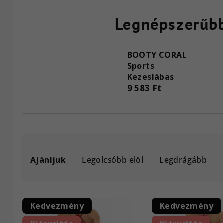
Legnépszerűb
BOOTY CORAL
Sports
Kezeslábas
9 583 Ft
T
Ajánljuk
Legolcsóbb elöl
Legdrágább
e
r
T
m
Kedvezmény
Kedvezmény
e
é