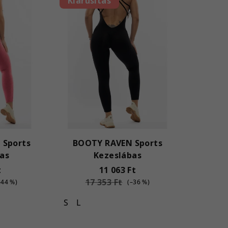
Kiárusítás
 Sports
BOOTY RAVEN Sports
as
Kezeslábas
t
11 063 Ft
17 353 Ft
–44 %)
(–36 %)
S
L