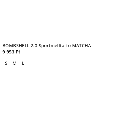
BOMBSHELL 2.0 Sportmelltartó MATCHA
9 953 Ft
S
M
L