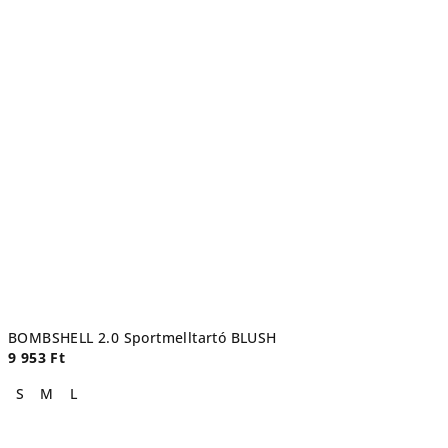
BOMBSHELL 2.0 Sportmelltartó BLUSH
9 953 Ft
S
M
L