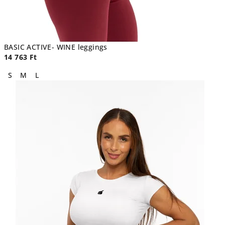
BASIC ACTIVE- WINE leggings
14 763 Ft
S
M
L