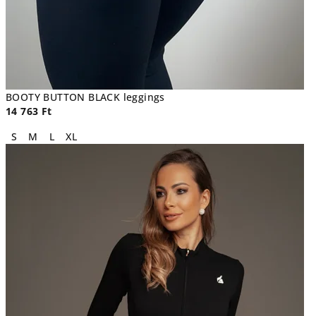
BOOTY BUTTON BLACK leggings
14 763 Ft
S
M
L
XL