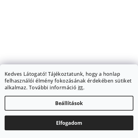
Kedves Látogató! Tájékoztatunk, hogy a honlap
felhasználói élmény fokozásának érdekében sütiket
alkalmaz.
További információ
itt
.
Beállítások
Elfogadom
BOMBSHELL 2.0 Rövidnadrág MOCHA
11 063 Ft