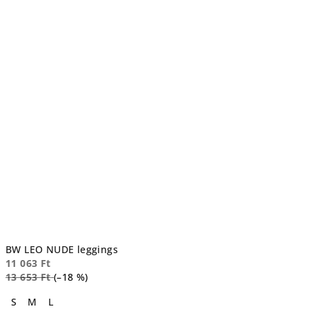
BW LEO NUDE leggings
11 063 Ft
13 653 Ft
(–18 %)
S
M
L