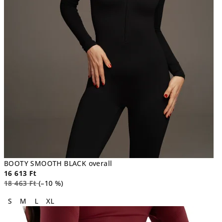
BOOTY SMOOTH BLACK overall
16 613 Ft
18 463 Ft
(–10 %)
S
M
L
XL