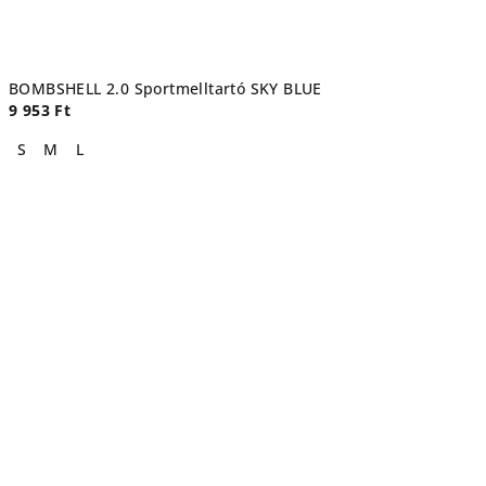
BOMBSHELL 2.0 Sportmelltartó SKY BLUE
9 953 Ft
S
M
L