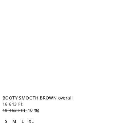
BOOTY SMOOTH BROWN overall
16 613 Ft
18 463 Ft
(–10 %)
S
M
L
XL