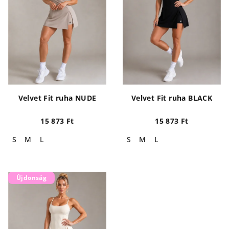
é
e
k
z
e
é
k
s
l
e
i
s
Velvet Fit ruha NUDE
Velvet Fit ruha BLACK
t
á
15 873 Ft
15 873 Ft
j
S
M
L
S
M
L
a
Újdonság