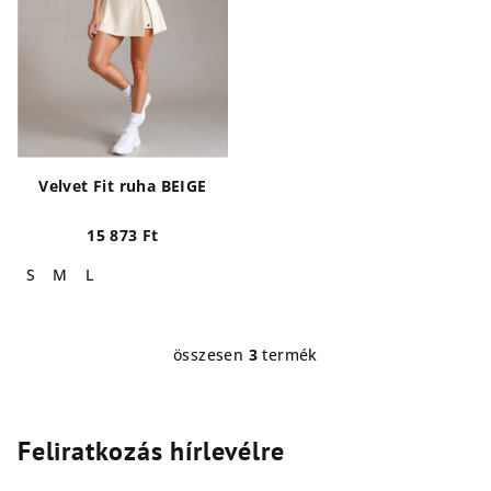
Velvet Fit ruha BEIGE
15 873 Ft
S
M
L
összesen
3
termék
L
i
s
t
Feliratkozás hírlevélre
a