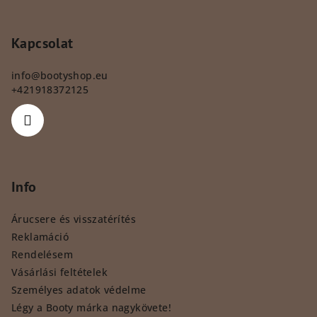
Kapcsolat
info
@
bootyshop.eu
+421918372125
Info
Árucsere és visszatérítés
Reklamáció
Rendelésem
Vásárlási feltételek
Személyes adatok védelme
Légy a Booty márka nagykövete!