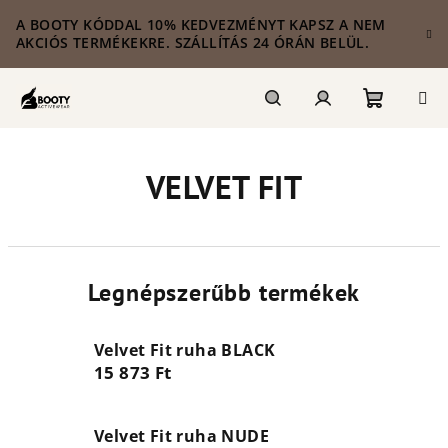
Ugrás
A BOOTY KÓDDAL 10% KEDVEZMÉNYT KAPSZ A NEM
a
AKCIÓS TERMÉKEKRE. SZÁLLÍTÁS 24 ÓRÁN BELÜL.
fő
tartalomhoz
Kosár
Keresés
Bejelentkezés
VELVET FIT
Legnépszerűbb termékek
Velvet Fit ruha BLACK
15 873 Ft
Velvet Fit ruha NUDE