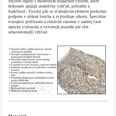
Štýlové legíny s moderným leopardím vzorom, ktoré
dokonale spájajú atraktívny vzhľad, pohodlie a
funkčnosť. Vysoký pás so sťahujúcim efektom poskytuje
podporu v oblasti brucha a zvýrazňuje siluetu. Špeciálne
tvarujúce prešívanie a elastické riasenie v zadnej časti
opticky zvýraznia a vytvarujú pozadie pre ešte
sebavedomejší vzhľad.