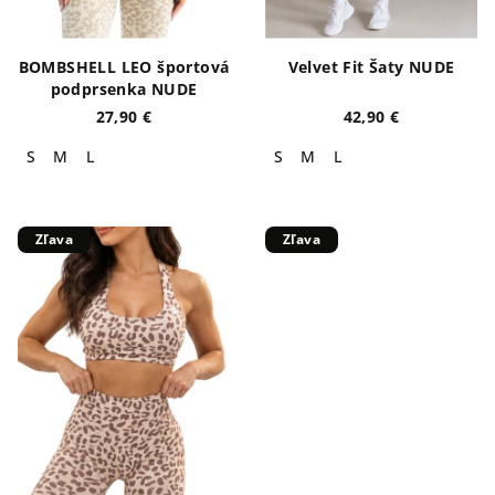
BOMBSHELL LEO športová
Velvet Fit Šaty NUDE
podprsenka NUDE
27,90 €
42,90 €
S
M
L
S
M
L
Zľava
Zľava