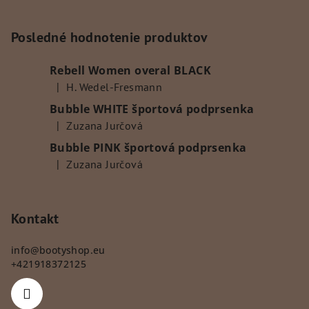
á
p
Posledné hodnotenie produktov
ä
Rebell Women overal BLACK
t
|
H. Wedel-Fresmann
i
Hodnotenie produktu je 5 z 5 hviezdičiek.
Bubble WHITE športová podprsenka
e
|
Zuzana Jurčová
Hodnotenie produktu je 5 z 5 hviezdičiek.
Bubble PINK športová podprsenka
|
Zuzana Jurčová
Hodnotenie produktu je 5 z 5 hviezdičiek.
Kontakt
info
@
bootyshop.eu
+421918372125