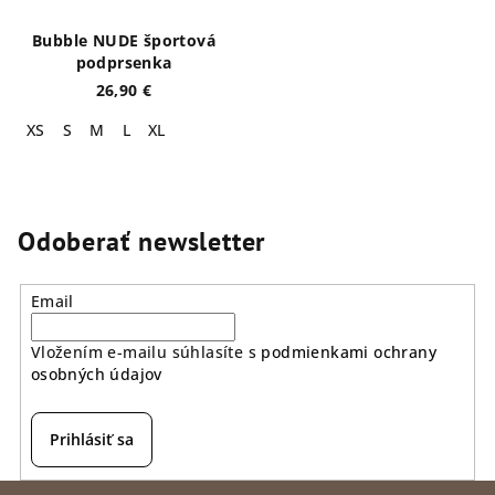
Bubble NUDE športová
podprsenka
26,90 €
XS
S
M
L
XL
Odoberať newsletter
Email
Vložením e-mailu súhlasíte s
podmienkami ochrany
osobných údajov
Prihlásiť sa
Z