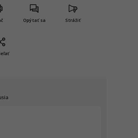
ač
Opýtať sa
Strážiť
ieľať
usia