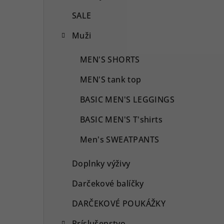
SALE
Muži
MEN'S SHORTS
MEN'S tank top
BASIC MEN'S LEGGINGS
BASIC MEN'S T'shirts
Men's SWEATPANTS
Doplnky výživy
Darčekové balíčky
DARČEKOVÉ POUKÁŽKY
Príslušenstvo