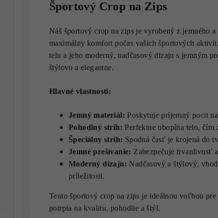
Športový Crop na Zips
Náš športový crop na zips je vyrobený z jemného a
maximálny komfort počas vašich športových aktivít
telu a jeho moderný, nadčasový dizajn s jemným pr
štýlovo a elegantne.
Hlavné vlastnosti:
Jemný materiál:
Poskytuje príjemný pocit n
Pohodlný strih:
Perfektne obopína telo, čím 
Špeciálny strih:
Spodná časť je krojená do t
Jemné prešívanie:
Zabezpečuje trvanlivosť a
Moderný dizajn:
Nadčasový a štýlový, vhod
príležitosti.
Tento športový crop na zips je ideálnou voľbou pre
potrpia na kvalitu, pohodlie a štýl.