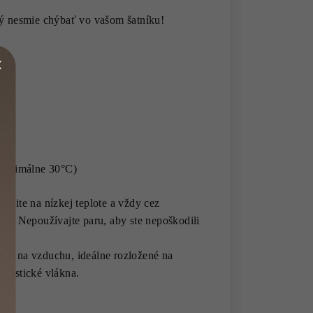
rý nesmie chýbať vo vašom šatníku!
(maximálne 30°C)
hlite na nízkej teplote a vždy cez
ku. Nepoužívajte paru, aby ste nepoškodili
te na vzduchu, ideálne rozložené na
elastické vlákna.