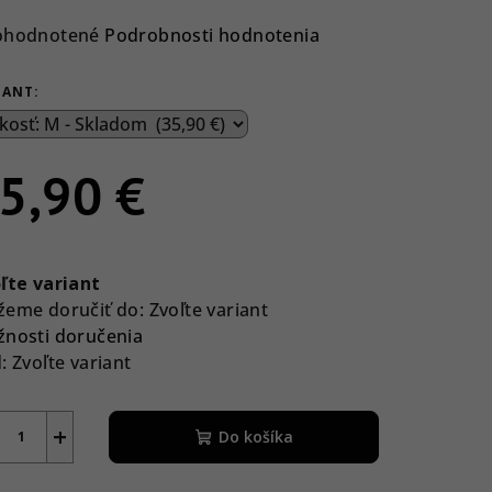
emerné
ohodnotené
Podrobnosti hodnotenia
notenie
duktu
IANT:
5,90 €
ezdičiek.
notková
a:
ľte variant
eme doručiť do:
Zvoľte variant
nosti doručenia
:
Zvoľte variant
+
Do košíka