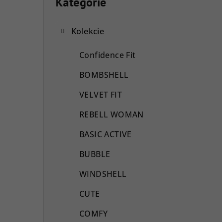
o
Kategórie
Preskočiť
kategórie
č
Kolekcie
n
ý
Confidence Fit
p
BOMBSHELL
a
VELVET FIT
n
REBELL WOMAN
e
BASIC ACTIVE
l
BUBBLE
WINDSHELL
CUTE
COMFY