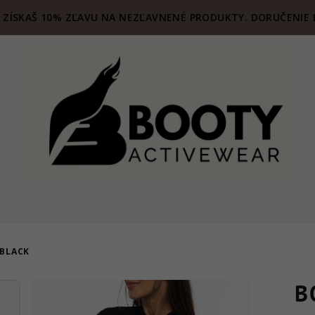
ZÍSKAŠ 10% ZĽAVU NA NEZĽAVNENÉ PRODUKTY. DORUČENIE 
 BLACK
B