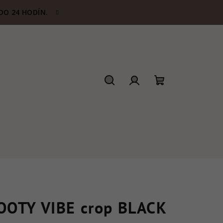
DO 24 HODÍN.
Hľadať
Prihlásenie
Nákupný
košík
OOTY VIBE crop BLACK