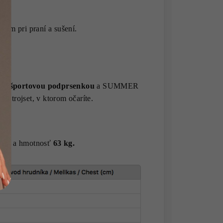
tám pri praní a sušení.
IBE
športovou podprsenkou
a SUMMER
ny trojset, v ktorom očaríte.
 cm
a hmotnosť
63 kg.