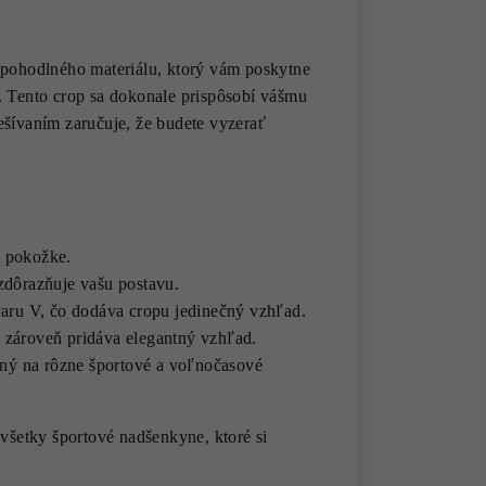
 pohodlného materiálu, ktorý vám poskytne
. Tento crop sa dokonale prispôsobí vášmu
ešívaním zaručuje, že budete vyzerať
a pokožke.
zdôrazňuje vašu postavu.
varu V, čo dodáva cropu jedinečný vzhľad.
 zároveň pridáva elegantný vzhľad.
ný na rôzne športové a voľnočasové
 všetky športové nadšenkyne, ktoré si