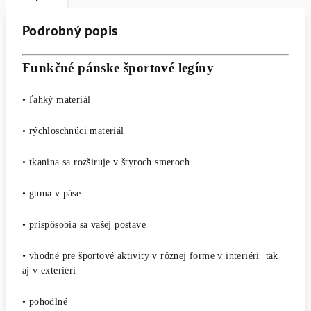
Podrobný popis
Funkčné pánske športové legíny
•
ľahký materiál
• rýchloschnúci materiál
• tkanina sa rozširuje v štyroch smeroch
• guma v páse
•
prispôsobia sa vašej postave
•
vhodné pre športové aktivity v rôznej forme
v interiéri tak
aj v exteriéri
• pohodlné