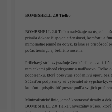
BOMBSHELL 2.0 Tielko
BOMBSHELL 2.0 Tielko nadväzuje na úspech našej
prináša dokonalé spojenie ženskosti, komfortu a fu
mimoriadne jemné na dotyk, krásne sa prispôsobí p
počas tréningu aj bežného nosenia.
Priliehavý strih zvýrazňuje ženskú siluetu, zatiaľ č
ramienkami pôsobí elegantne a nadčasovo. Tielko o
podprsenku, ktorá poskytuje spoľahlivú oporu bez t
Súčasťou podprsenky sú vyberateľné vypchávky, v
komfortu prispôsobiť presne podľa svojich preferenc
Minimalistické línie, jemné kontrastné detaily a dok
BOMBSHELL 2.0 Tielka univerzálny kúsok, ktorý ľ