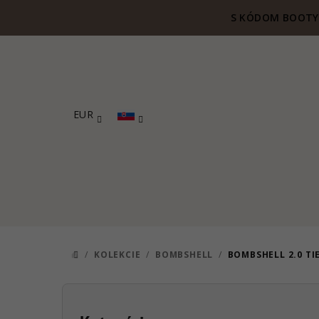
Prejsť
S KÓDOM BOOTY 
na
obsah
EUR
/
KOLEKCIE
/
BOMBSHELL
/
BOMBSHELL 2.0 TI
DOMOV
B