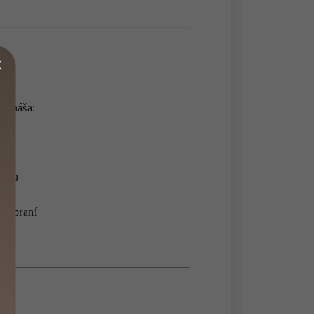
 prináša:
hybu
om praní