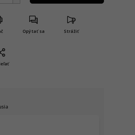
ač
Opýtať sa
Strážiť
ieľať
usia