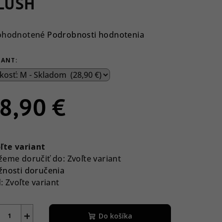
LUSH
emerné
ohodnotené
Podrobnosti hodnotenia
notenie
duktu
IANT:
8,90 €
ezdičiek.
notková
a:
ľte variant
eme doručiť do:
Zvoľte variant
nosti doručenia
:
Zvoľte variant
+
Do košíka