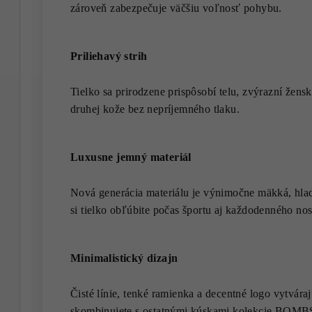
zároveň zabezpečuje väčšiu voľnosť pohybu.
Priliehavý strih
Tielko sa prirodzene prispôsobí telu, zvýrazní žens
druhej kože bez nepríjemného tlaku.
Luxusne jemný materiál
Nová generácia materiálu je výnimočne mäkká, hla
si tielko obľúbite počas športu aj každodenného nos
Minimalistický dizajn
Čisté línie, tenké ramienka a decentné logo vytvár
skombinujete s ostatnými kúskami kolekcie BOM