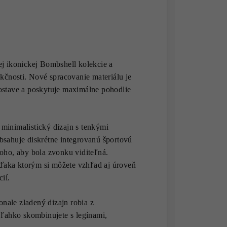
 ikonickej Bombshell kolekcie a
nkčnosti. Nové spracovanie materiálu je
ostave a poskytuje maximálne pohodlie
o minimalistický dizajn s tenkými
bsahuje diskrétne integrovanú športovú
oho, aby bola zvonku viditeľná.
ďaka ktorým si môžete vzhľad aj úroveň
ií.
onale zladený dizajn robia z
ahko skombinujete s legínami,