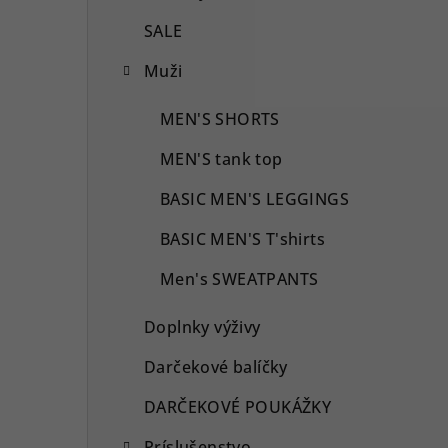
SALE
Muži
MEN'S SHORTS
MEN'S tank top
BASIC MEN'S LEGGINGS
BASIC MEN'S T'shirts
Men's SWEATPANTS
Doplnky výživy
Darčekové balíčky
DARČEKOVÉ POUKÁŽKY
Príslušenstvo