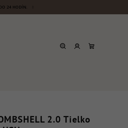
DO 24 HODÍN.
Hľadať
Prihlásenie
Nákupný
košík
OMBSHELL 2.0 Tielko