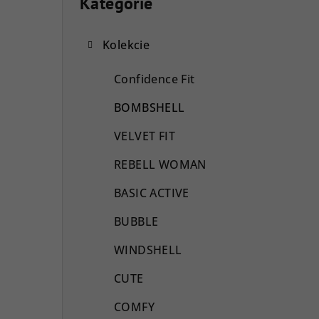
o
Kategórie
Preskočiť
kategórie
č
Kolekcie
n
ý
Confidence Fit
p
BOMBSHELL
a
VELVET FIT
n
REBELL WOMAN
e
BASIC ACTIVE
l
BUBBLE
WINDSHELL
CUTE
COMFY