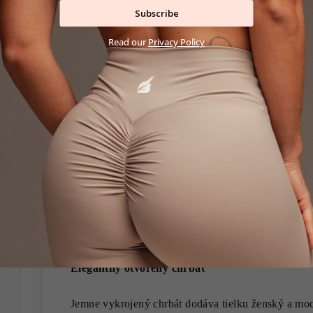
Subscribe
Read our
Privacy Policy
Integrovaná športová podprsenka
Tielko obsahuje diskrétne zabudovanú športovú pod
oporu počas pohybu a zároveň zostáva zvonku úplne
vzhľad.
Vyberateľné vypchávky
Súčasťou podprsenky sú vyberateľné vypchávky, k
komfortu aj výsledný vzhľad presne podľa vašich pr
Elegantný otvorený chrbát
Jemne vykrojený chrbát dodáva tielku ženský a mod