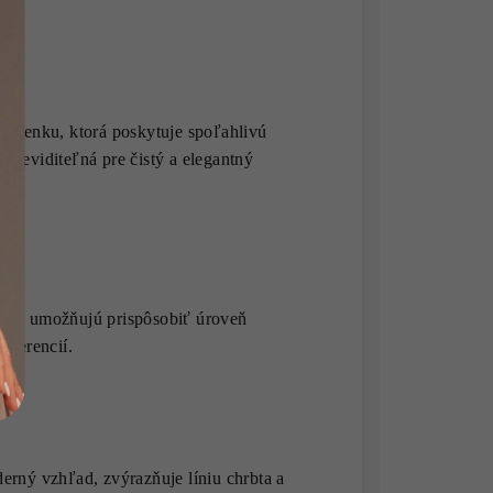
prsenku, ktorá poskytuje spoľahlivú
 neviditeľná pre čistý a elegantný
toré umožňujú prispôsobiť úroveň
eferencií.
erný vzhľad, zvýrazňuje líniu chrbta a