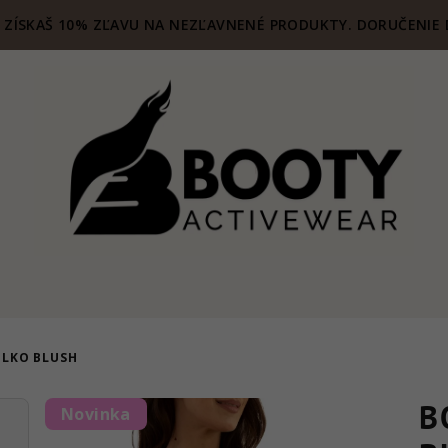
ZÍSKAŠ 10% ZĽAVU NA NEZĽAVNENÉ PRODUKTY. DORUČENIE 
ELKO BLUSH
B
Novinka