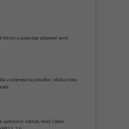
ké krivky a poskytuje príjemný pocit
dká a príjemná na pokožke, vďaka čomu
enia.
ajú nadčasový vzhľad, ktorý ľahko
BSHELL 2.0.