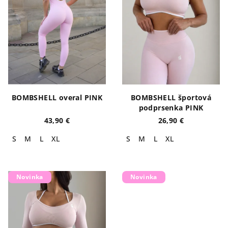
BOMBSHELL overal PINK
BOMBSHELL športová
podprsenka PINK
43,90 €
26,90 €
S
M
L
XL
S
M
L
XL
Novinka
Novinka