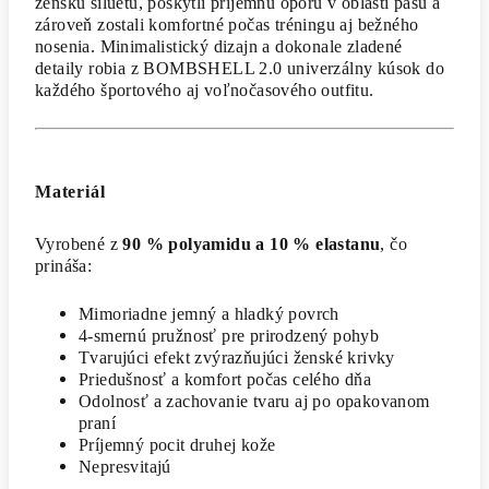
ženskú siluetu, poskytli príjemnú oporu v oblasti pásu a
zároveň zostali komfortné počas tréningu aj bežného
nosenia. Minimalistický dizajn a dokonale zladené
detaily robia z BOMBSHELL 2.0 univerzálny kúsok do
každého športového aj voľnočasového outfitu.
Materiál
Vyrobené z
90 % polyamidu a 10 % elastanu
, čo
prináša:
Mimoriadne jemný a hladký povrch
4-smernú pružnosť pre prirodzený pohyb
Tvarujúci efekt zvýrazňujúci ženské krivky
Priedušnosť a komfort počas celého dňa
Odolnosť a zachovanie tvaru aj po opakovanom
praní
Príjemný pocit druhej kože
Nepresvitajú