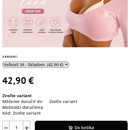
VARIANT:
42,90 €
Jednotková
Zvoľte variant
cena:
Môžeme doručiť do:
Zvoľte variant
Možnosti doručenia
Kód:
Zvoľte variant
−
+
Do košíka