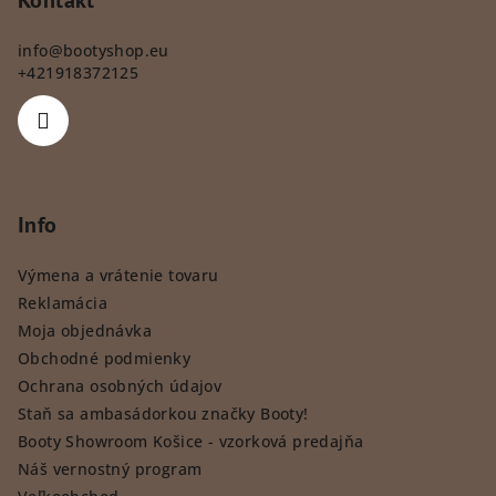
info
@
bootyshop.eu
+421918372125
Info
Výmena a vrátenie tovaru
Reklamácia
Moja objednávka
Obchodné podmienky
Ochrana osobných údajov
Staň sa ambasádorkou značky Booty!
Booty Showroom Košice - vzorková predajňa
Náš vernostný program