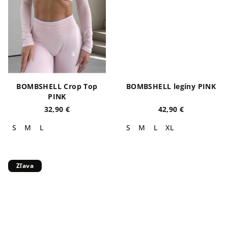
BOMBSHELL Crop Top
BOMBSHELL legíny PINK
PINK
32,90 €
42,90 €
S
M
L
S
M
L
XL
Zľava