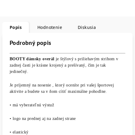
Popis
Hodnotenie
Diskusia
Podrobný popis
BOOTY dámsky overál
je štýlový s priliehavým strihom v
zadnej časti je krásne krojený a prešívaný, čím je tak
jedinečný.
Je príjemný na nosenie , ktorý oceníte pri vašej športovej
aktivite a budete sa v ňom cítiť maximálne pohodlne.
• má vyberateľnú výstuž
• logo na prednej aj na zadnej strane
• elastický