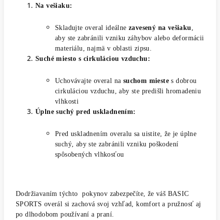
Na vešiaku:
Skladujte overal ideálne
zavesený na vešiaku
,
aby ste zabránili vzniku záhybov alebo deformácii
materiálu, najmä v oblasti zipsu.
Suché miesto s cirkuláciou vzduchu:
Uchovávajte overal na
suchom mieste
s dobrou
cirkuláciou vzduchu, aby ste predišli hromadeniu
vlhkosti
Úplne suchý pred uskladnením:
Pred uskladnením overalu sa uistite, že je úplne
suchý, aby ste zabránili vzniku poškodení
spôsobených vlhkosťou
Dodržiavaním týchto pokynov zabezpečíte, že váš BASIC
SPORTS overál si zachová svoj vzhľad, komfort a pružnosť aj
po dlhodobom používaní a praní.