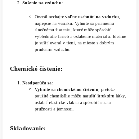
Sušenie na vzduchu:
Overál nechajte
voľne uschnúť na vzduchu
,
najlepšie na vešiaku. Vyhnite sa priamemu
slnečnému žiareniu, ktoré môže spôsobiť
vyblednutie farieb a oslabenie materiálu. Ideálne
je sušiť overal v tieni, na mieste s dobrým
prúdením vzduchu.
Chemické čistenie:
Neodporúča sa:
Vyhnite sa chemickému čisteniu
, pretože
použité chemikálie môžu narušiť štruktúru látky,
oslabiť elastické vlákna a spôsobiť stratu
pružnosti a jemnosti.
Skladovanie: