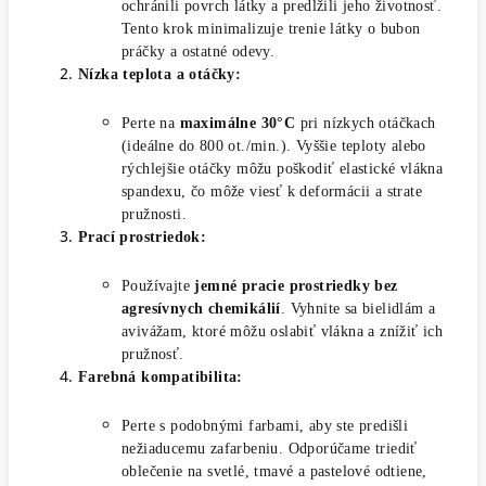
ochránili povrch látky a predĺžili jeho životnosť.
Tento krok minimalizuje trenie látky o bubon
práčky a ostatné odevy.
Nízka teplota a otáčky:
Perte na
maximálne 30°C
pri nízkych otáčkach
(ideálne do 800 ot./min.). Vyššie teploty alebo
rýchlejšie otáčky môžu poškodiť elastické vlákna
spandexu, čo môže viesť k deformácii a strate
pružnosti.
Prací prostriedok:
Používajte
jemné pracie prostriedky bez
agresívnych chemikálií
. Vyhnite sa bielidlám a
avivážam, ktoré môžu oslabiť vlákna a znížiť ich
pružnosť.
Farebná kompatibilita:
Perte s podobnými farbami, aby ste predišli
nežiaducemu zafarbeniu. Odporúčame triediť
oblečenie na svetlé, tmavé a pastelové odtiene,