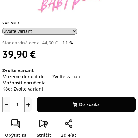
VARIANT:
štandardná cena:
44,90 €
–11 %
39,90 €
Jednotková
Zvoľte variant
cena:
Môžeme doručiť do:
Zvoľte variant
Možnosti doručenia
Kód:
Zvoľte variant
−
+
Do košíka
Opýtať sa
Strážiť
Zdieľať