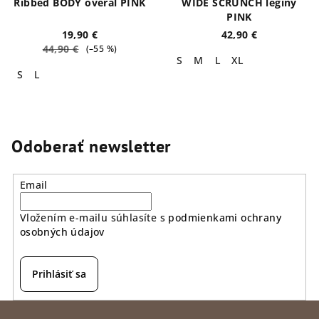
Ribbed BODY overal PINK
WIDE SCRUNCH legíny
PINK
19,90 €
42,90 €
44,90 €
(–55 %)
S
M
L
XL
S
L
Odoberať newsletter
Email
Vložením e-mailu súhlasíte s
podmienkami ochrany
osobných údajov
Prihlásiť sa
Z