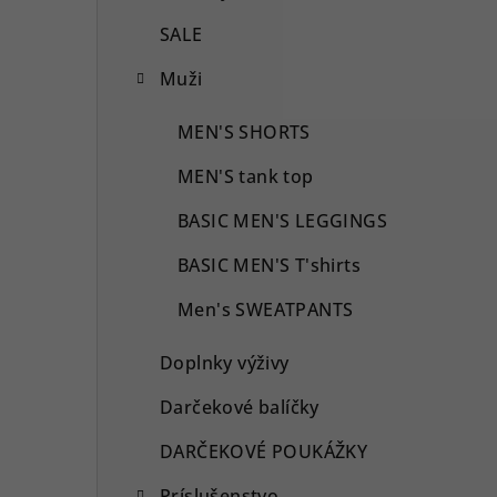
SALE
Muži
MEN'S SHORTS
MEN'S tank top
BASIC MEN'S LEGGINGS
BASIC MEN'S T'shirts
Men's SWEATPANTS
Doplnky výživy
Darčekové balíčky
DARČEKOVÉ POUKÁŽKY
Príslušenstvo