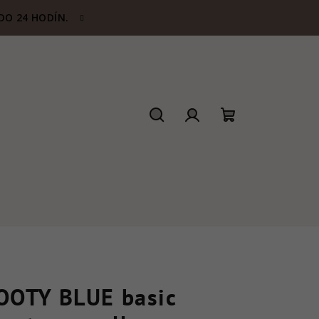
DO 24 HODÍN.
Hľadať
Prihlásenie
Nákupný
košík
OOTY BLUE basic