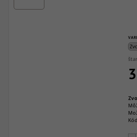
VAR
šta
3
Jed
cen
Zvo
Môž
Mož
Kód