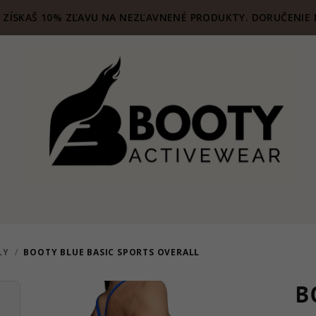
ZÍSKAŠ 10% ZĽAVU NA NEZĽAVNENÉ PRODUKTY. DORUČENIE 
LY
/
BOOTY BLUE BASIC SPORTS OVERALL
B