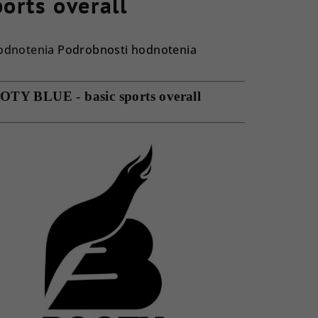
ports overall
emerné
odnotenia
Podrobnosti hodnotenia
notenie
duktu
TY BLUE - basic sports overall
ezdičiek.