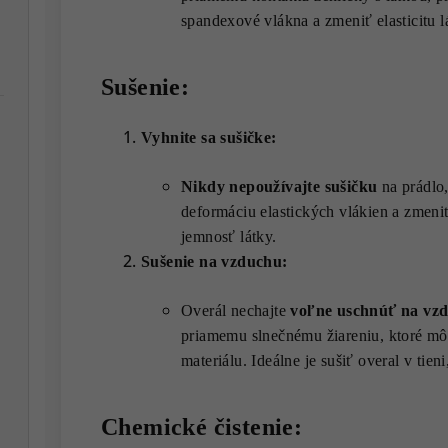
spandexové vlákna a zmeniť elasticitu l
Sušenie:
Vyhnite sa sušičke:
Nikdy nepoužívajte sušičku
na prádlo,
deformáciu elastických vlákien a zmeniť
jemnosť látky.
Sušenie na vzduchu:
Overál nechajte
voľne uschnúť na vz
priamemu slnečnému žiareniu, ktoré môž
materiálu. Ideálne je sušiť overal v ti
Chemické čistenie: