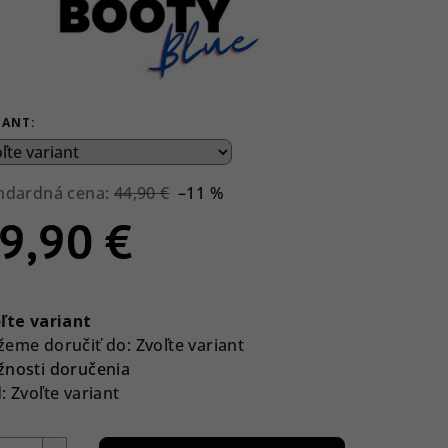
IANT:
ndardná cena:
44,90 €
–11 %
9,90 €
notková
a:
ľte variant
eme doručiť do:
Zvoľte variant
nosti doručenia
:
Zvoľte variant