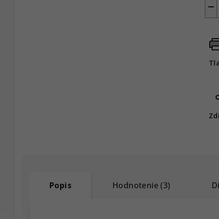
−
Tl
Zd
Popis
Hodnotenie (3)
D