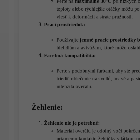
Perte na
maximálne 30°C
pri nízkych o
teploty alebo rýchlejšie otáčky môžu p
viesť k deformácii a strate pružnosti.
Prací prostriedok:
Používajte
jemné pracie prostriedky b
bielidlám a avivážam, ktoré môžu oslabi
Farebná kompatibilita:
Perte s podobnými farbami, aby ste pr
triediť oblečenie na svetlé, tmavé a pas
intenzita overalu.
Žehlenie:
Žehlenie nie je potrebné:
Materiál overálu je odolný voči pokrčen
priamemu kontaktu žehličky s látkou, p