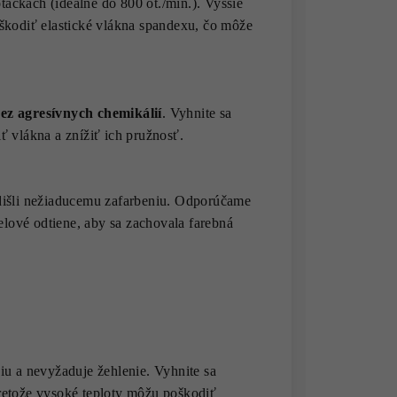
táčkach (ideálne do 800 ot./min.). Vyššie
oškodiť elastické vlákna spandexu, čo môže
ez agresívnych chemikálií
. Vyhnite sa
ť vlákna a znížiť ich pružnosť.
edišli nežiaducemu zafarbeniu. Odporúčame
telové odtiene, aby sa zachovala farebná
iu a nevyžaduje žehlenie. Vyhnite sa
retože vysoké teploty môžu poškodiť