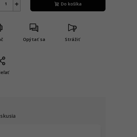
+
Do košíka
ač
Opýtať sa
Strážiť
ieľať
iskusia