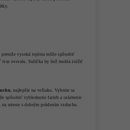
átky.
 pretože vysoká teplota môže spôsobiť
 tvar overalu. Sušička by tiež mohla znížiť
duchu
, najlepšie na vešiaku. Vyhnite sa
e spôsobiť vyblednutie farieb a oslabenie
eni, na mieste s dobrým prúdením vzduchu.