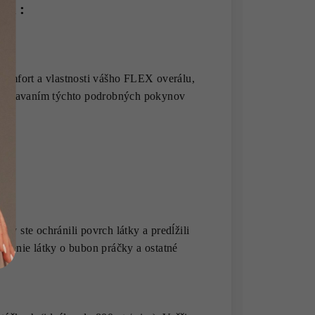
ál :
komfort a vlastnosti vášho FLEX overálu,
Dodržiavaním týchto podrobných pokynov
by ste ochránili povrch látky a predĺžili
 trenie látky o bubon práčky a ostatné