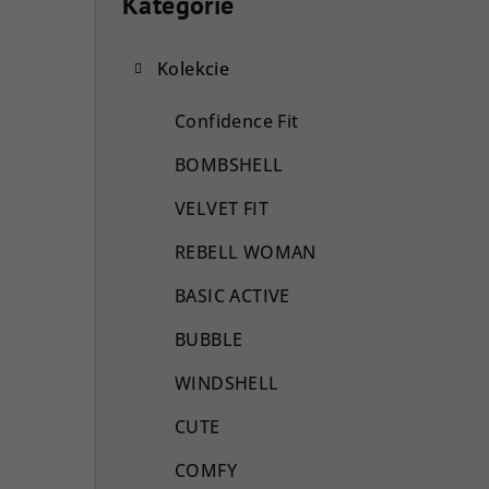
o
Kategórie
Preskočiť
kategórie
č
Kolekcie
n
ý
Confidence Fit
p
BOMBSHELL
a
VELVET FIT
n
REBELL WOMAN
e
BASIC ACTIVE
l
BUBBLE
WINDSHELL
CUTE
COMFY