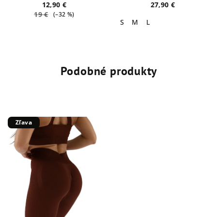
12,90 €
27,90 €
19 €
(–32 %)
S
M
L
Podobné produkty
Zľava