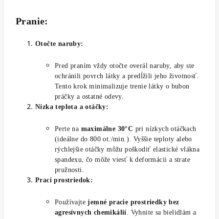
Pranie:
Otočte naruby:
Pred praním vždy otočte overál naruby, aby ste
ochránili povrch látky a predĺžili jeho životnosť.
Tento krok minimalizuje trenie látky o bubon
práčky a ostatné odevy.
Nízka teplota a otáčky:
Perte na
maximálne 30°C
pri nízkych otáčkach
(ideálne do 800 ot./min.). Vyššie teploty alebo
rýchlejšie otáčky môžu poškodiť elastické vlákna
spandexu, čo môže viesť k deformácii a strate
pružnosti.
Prací prostriedok:
Používajte
jemné pracie prostriedky bez
agresívnych chemikálií
. Vyhnite sa bielidlám a