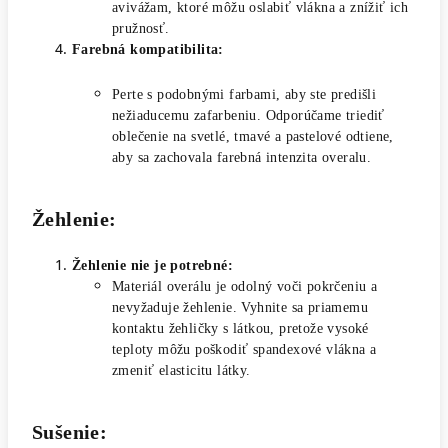
avivážam, ktoré môžu oslabiť vlákna a znížiť ich
pružnosť.
Farebná kompatibilita:
Perte s podobnými farbami, aby ste predišli
nežiaducemu zafarbeniu. Odporúčame triediť
oblečenie na svetlé, tmavé a pastelové odtiene,
aby sa zachovala farebná intenzita overalu.
Žehlenie:
Žehlenie nie je potrebné:
Materiál overálu je odolný voči pokrčeniu a
nevyžaduje žehlenie. Vyhnite sa priamemu
kontaktu žehličky s látkou, pretože vysoké
teploty môžu poškodiť spandexové vlákna a
zmeniť elasticitu látky.
Sušenie: