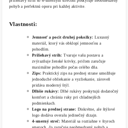
priliehavý strih so 4-smerným strečom poskytuje neobmedzený
pohyb a perfektnú oporu pri každej aktivite.
Vlastnosti:
Jemnosť a pocit druhej pokožky:
Luxusný
materiál, ktorý vás obklopí jemnosťou a
pohodlím.
Priliehavý strih:
Tvaruje vašu postavu a
zvýrazňuje ženské krivky, pričom zaručuje
maximálne pohodlie počas celého dňa.
Zips:
Praktický zips na prednej strane umožňuje
jednoduché obliekanie a vyzliekanie, zároveň
pridáva moderný štýl.
Dlhšie rukávy:
Dlhé rukávy poskytujú dodatočný
komfort a chránia ruky pri chladnejších
podmienkach.
Logo na prednej strane:
Diskrétne, ale štýlové
logo dodáva overalu jedinečný dizajn.
4-smerný streč:
Materiál sa roztiahne v štyroch
smeroch, čo zaručuje neobmedzený pohyb a