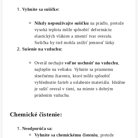
Vyhnite sa sušičke:
Nikdy nepoužívajte sušičku
na prádlo, pretože
vysoká teplota môže spôsobiť deformáciu
elastických vlákien a zmeniť tvar overalu.
Sušička by tiež mohla znížiť jemnosť látky.
Sušenie na vzduchu:
Overál nechajte
voľne uschnúť na vzduchu
,
najlepšie na vešiaku. Vyhnite sa priamemu
slnečnému žiareniu, ktoré môže spôsobiť
vyblednutie farieb a oslabenie materiálu. Ideálne
je sušiť overal v tieni, na mieste s dobrým
prúdením vzduchu.
Chemické čistenie:
Neodporúča sa:
Vyhnite sa chemickému čisteniu
, pretože