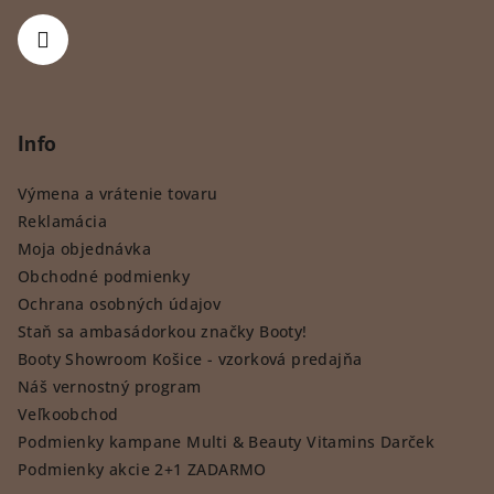
Info
Výmena a vrátenie tovaru
Reklamácia
Moja objednávka
Obchodné podmienky
Ochrana osobných údajov
Staň sa ambasádorkou značky Booty!
Booty Showroom Košice - vzorková predajňa
Náš vernostný program
Veľkoobchod
Podmienky kampane Multi & Beauty Vitamins Darček
Podmienky akcie 2+1 ZADARMO