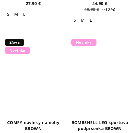
27,90 €
44,90 €
49,90 €
(–10 %)
S
M
L
S
M
L
Zľava
Novinka
Novinka
COMFY návleky na nohy
BOMBSHELL LEO športová
BROWN
podprsenka BROWN