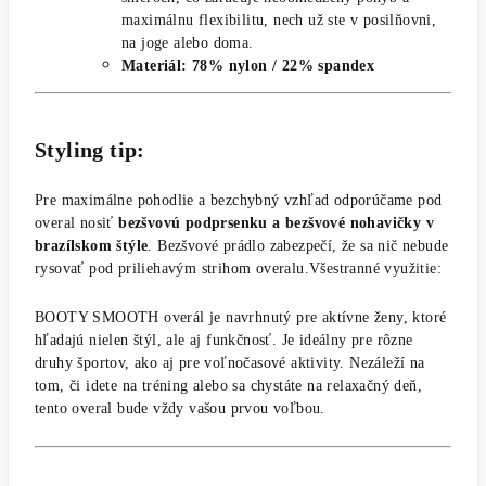
maximálnu flexibilitu, nech už ste v posilňovni,
na joge alebo doma.
Materiál: 78% nylon / 22% spandex
Styling tip:
Pre maximálne pohodlie a bezchybný vzhľad odporúčame pod
overal nosiť
bezšvovú podprsenku a bezšvové nohavičky v
brazílskom štýle
. Bezšvové prádlo zabezpečí, že sa nič nebude
rysovať pod priliehavým strihom overalu.Všestranné využitie:
BOOTY SMOOTH overál je navrhnutý pre aktívne ženy, ktoré
hľadajú nielen štýl, ale aj funkčnosť. Je ideálny pre rôzne
druhy športov, ako aj pre voľnočasové aktivity. Nezáleží na
tom, či idete na tréning alebo sa chystáte na relaxačný deň,
tento overal bude vždy vašou prvou voľbou.