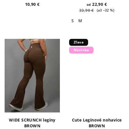
10,90 €
22,90 €
od
33,90 €
(až –32 %)
S
M
Zľava
Novinka
WIDE SCRUNCH legíny
Cute Legínové nohavice
BROWN
BROWN