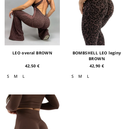
LEO overal BROWN
BOMBSHELL LEO legíny
BROWN
42,50 €
42,90 €
S
M
L
S
M
L