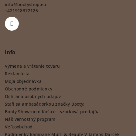
info
@
bootyshop.eu
+421918372125
Info
Výmena a vrátenie tovaru
Reklamácia
Moja objednávka
Obchodné podmienky
Ochrana osobných údajov
Staň sa ambasádorkou značky Booty!
Booty Showroom Košice - vzorková predajňa
Náš vernostný program
Veľkoobchod
Podmienky kampane Multi & Beauty Vitamins Darček