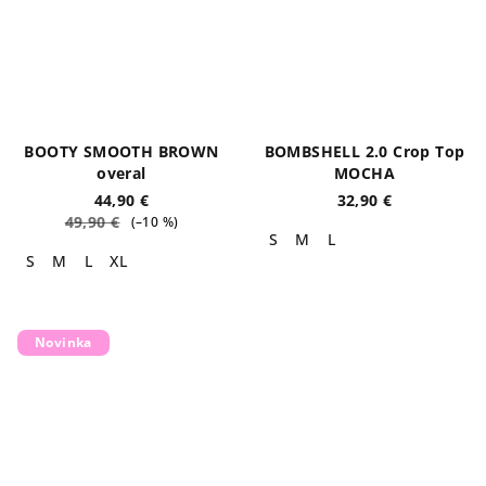
BOOTY SMOOTH BROWN
BOMBSHELL 2.0 Crop Top
overal
MOCHA
44,90 €
32,90 €
49,90 €
(–10 %)
S
M
L
S
M
L
XL
Novinka