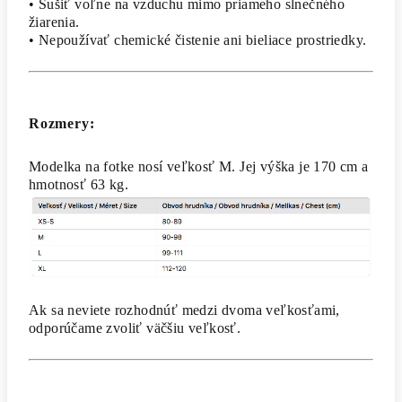
• Sušiť voľne na vzduchu mimo priameho slnečného
žiarenia.
• Nepoužívať chemické čistenie ani bieliace prostriedky.
Rozmery:
Modelka na fotke nosí veľkosť M. Jej výška je 170 cm a
hmotnosť 63 kg.
Ak sa neviete rozhodnúť medzi dvoma veľkosťami,
odporúčame zvoliť väčšiu veľkosť.