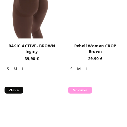
BASIC ACTIVE- BROWN
Rebell Woman CROP
legíny
Brown
39,90 €
29,90 €
S
M
L
S
M
L
Zľava
Novinka