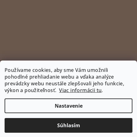
Používame cookies, aby sme Vám umožnili
pohodlné prehliadanie webu a vďaka analýze
prevádzky webu neustále zlepšovali jeho funkcie,
Sledovať na Instagrame
výkon a použiteľnosť.
Viac informácii tu
.
INSTAGRAM
Nastavenie
Copyright 2026
www.bootyshop.eu
. Všetky práva
vyhradené.
Upraviť nastavenie cookies
Súhlasím
Vytvoril Shoptet