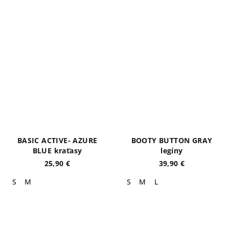
BASIC ACTIVE- AZURE
BOOTY BUTTON GRAY
BLUE kraťasy
legíny
25,90 €
39,90 €
S
M
S
M
L