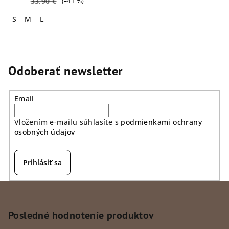
33,90 €
(–41 %)
S
M
L
Odoberať newsletter
Email
Vložením e-mailu súhlasíte s
podmienkami ochrany
osobných údajov
Prihlásiť sa
Z
á
p
Posledné hodnotenie produktov