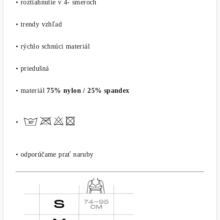
• roztiahnutie v 4- smeroch
• trendy vzhľad
• rýchlo schnúci materiál
• priedušná
• materiál
75% nylon / 25% spandex
•
• odporúčame prať naruby