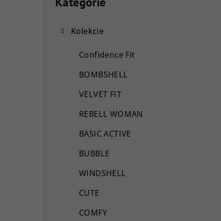
o
Kategórie
Preskočiť
kategórie
č
Kolekcie
n
ý
Confidence Fit
p
BOMBSHELL
a
VELVET FIT
n
REBELL WOMAN
e
BASIC ACTIVE
l
BUBBLE
WINDSHELL
CUTE
COMFY