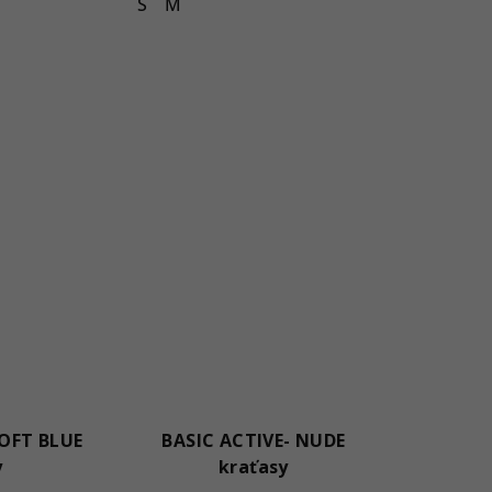
S
M
SOFT BLUE
BASIC ACTIVE- NUDE
y
kraťasy