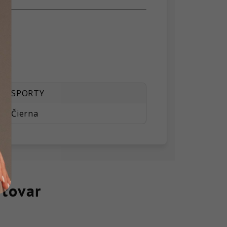
SPORTY
Čierna
 tovar