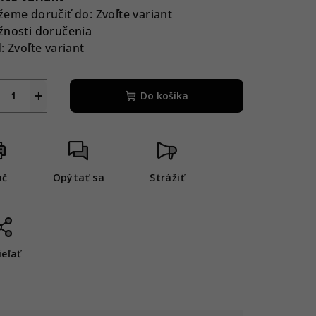
eme doručiť do:
Zvoľte variant
nosti doručenia
:
Zvoľte variant
+
Do košíka
ač
Opýtať sa
Strážiť
ieľať