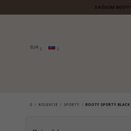
Prejsť
S KÓDOM BOOTY 
na
obsah
EUR
/
KOLEKCIE
/
SPORTY
/
BOOTY SPORTY BLACK
DOMOV
B