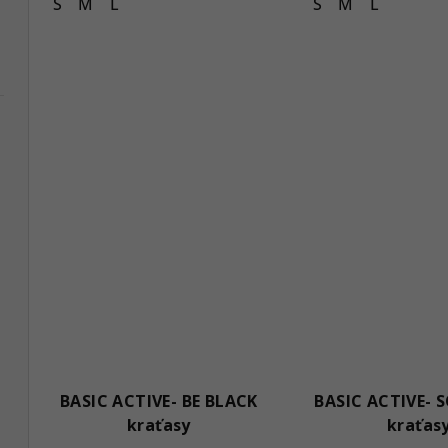
S
M
L
S
M
L
BASIC ACTIVE- BE BLACK
BASIC ACTIVE- 
kraťasy
kraťas