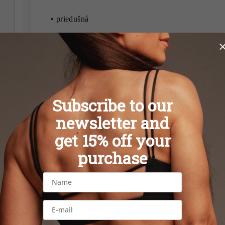
• priedušná
• materiál
75% nylon / 25% spandex
•
Subscribe to our
• odporúčame prať naruby
newsletter and
get 15% off your
purchase