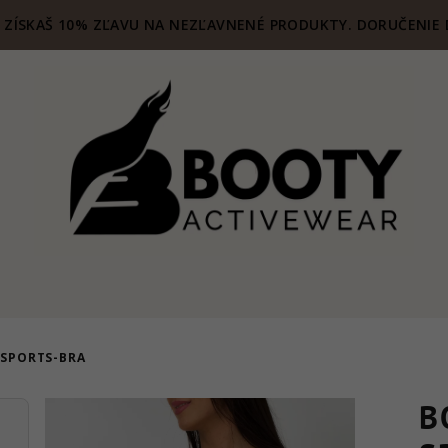
ZÍSKAŠ 10% ZĽAVU NA NEZĽAVNENÉ PRODUKTY. DORUČENIE 
 SPORTS-BRA
B