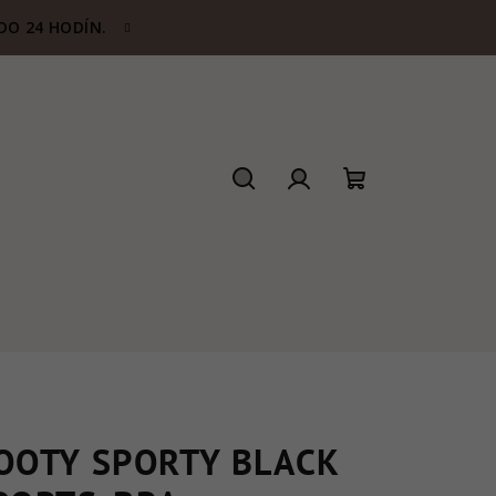
DO 24 HODÍN.
Hľadať
Prihlásenie
Nákupný
košík
OOTY SPORTY BLACK