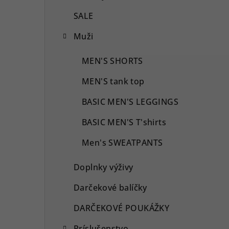
SALE
Muži
MEN'S SHORTS
MEN'S tank top
BASIC MEN'S LEGGINGS
BASIC MEN'S T'shirts
Men's SWEATPANTS
Doplnky výživy
Darčekové balíčky
DARČEKOVÉ POUKÁŽKY
Príslušenstvo