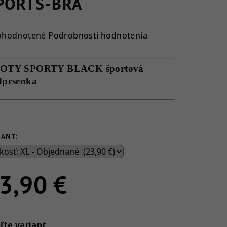
PORTS-BRA
emerné
ohodnotené
Podrobnosti hodnotenia
notenie
duktu
OTY SPORTY BLACK športová
dprsenka
ezdičiek.
IANT:
3,90 €
notková
a:
ľte variant