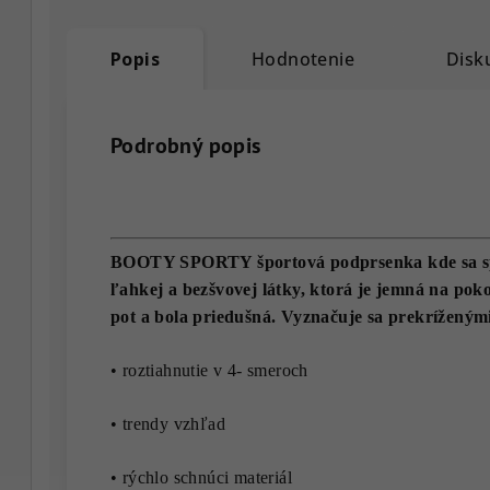
Popis
Hodnotenie
Disk
Podrobný popis
BOOTY SPORTY športová podprsenka kde sa spoj
ľahkej a bezšvovej látky, ktorá je jemná na pok
pot a bola priedušná. Vyznačuje sa prekríženým
• roztiahnutie v 4- smeroch
• trendy vzhľad
• rýchlo schnúci materiál