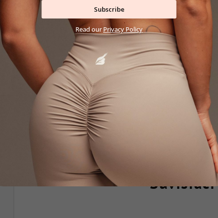
Subscribe
Read our
Privacy Policy
Dodatočné parametre
Kategória
:
Farba
:
Súvisiaci