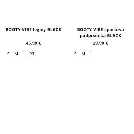
BOOTY VIBE legíny BLACK
BOOTY VIBE športová
podprsenka BLACK
45,90 €
29,90 €
S
M
L
XL
S
M
L