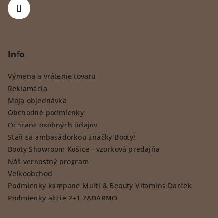
Info
Výmena a vrátenie tovaru
Reklamácia
Moja objednávka
Obchodné podmienky
Ochrana osobných údajov
Staň sa ambasádorkou značky Booty!
Booty Showroom Košice - vzorková predajňa
Náš vernostný program
Veľkoobchod
Podmienky kampane Multi & Beauty Vitamins Darček
Podmienky akcie 2+1 ZADARMO