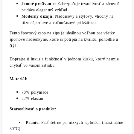
Jemné prešívanie:
Zabezpečuje trvanlivosť a zároveň
pridáva elegantný vzhľad.
Moderný dizajn:
Nadčasový a štýlový, vhodný na
rôzne športové a voľnočasové príležitosti.
Tento športový crop na zips je ideálnou voľbou pre všetky
športové nadšenkyne, ktoré si potrpia na kvalitu, pohodlie a
štýl.
Doprajte si luxus a funkčnosť v jednom kúsku, ktorý nesmie
chýbať vo vašom šatníku!
Materiál:
78% polymade
22% elastan
Starostlivosť o produkt:
• Pranie:
Prať šetrne pri nízkych teplotách.(maximálne
30°C)