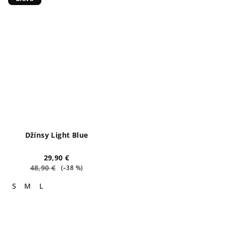
Džínsy Light Blue
29,90 €
48,90 €
(–38 %)
S
M
L