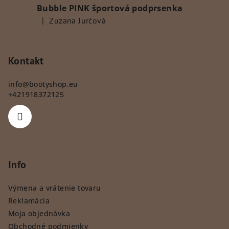
Bubble PINK športová podprsenka
|
Zuzana Jurčová
Hodnotenie produktu je 5 z 5 hviezdičiek.
Kontakt
info
@
bootyshop.eu
+421918372125
Info
Výmena a vrátenie tovaru
Reklamácia
Moja objednávka
Obchodné podmienky