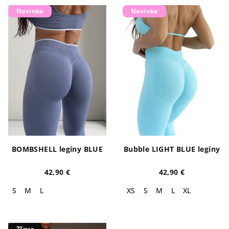
Novinka
Novinka
BOMBSHELL legíny BLUE
Bubble LIGHT BLUE legíny
42,90 €
42,90 €
S
M
L
XS
S
M
L
XL
Zľava