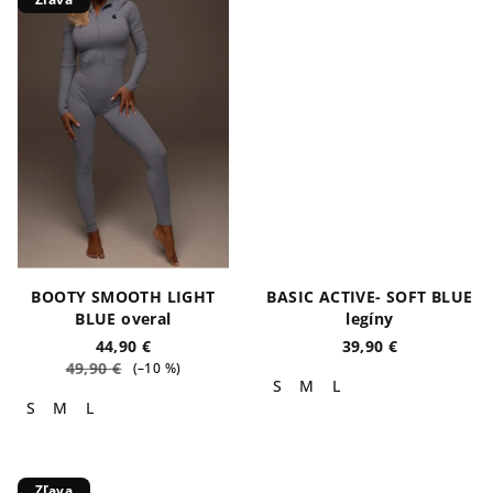
BOOTY SMOOTH LIGHT
BASIC ACTIVE- SOFT BLUE
BLUE overal
legíny
44,90 €
39,90 €
49,90 €
(–10 %)
S
M
L
S
M
L
Zľava