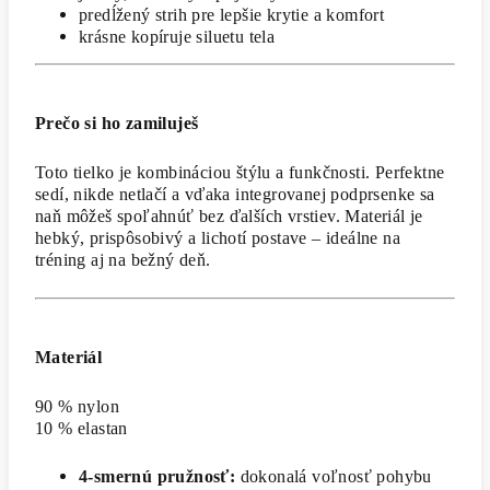
predĺžený strih pre lepšie krytie a komfort
krásne kopíruje siluetu tela
Prečo si ho zamiluješ
Toto tielko je kombináciou štýlu a funkčnosti. Perfektne
sedí, nikde netlačí a vďaka integrovanej podprsenke sa
naň môžeš spoľahnúť bez ďalších vrstiev. Materiál je
hebký, prispôsobivý a lichotí postave – ideálne na
tréning aj na bežný deň.
Materiál
90 % nylon
10 % elastan
4-smernú pružnosť:
dokonalá voľnosť pohybu