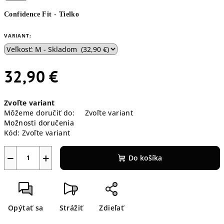
Confidence Fit - Tielko
VARIANT:
32,90 €
Jednotková
Zvoľte variant
cena:
Môžeme doručiť do:
Zvoľte variant
Možnosti doručenia
Kód:
Zvoľte variant
−
+
Do košíka
Opýtať sa
Strážiť
Zdieľať