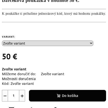
Darčeková poukážka v hodnote 50 €.
K poukážke ti pribalíme jednorázový kód, ktorý má hodnotu poukážky.
VARIANT:
50 €
Jednotková
Zvoľte variant
cena:
Môžeme doručiť do:
Zvoľte variant
Možnosti doručenia
Kód:
Zvoľte variant
−
+
Do košíka