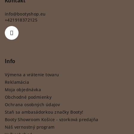
Kontakt
info
@
bootyshop.eu
+421918372125
Info
Výmena a vrátenie tovaru
Reklamácia
Moja objednávka
Obchodné podmienky
Ochrana osobných údajov
Staň sa ambasádorkou značky Booty!
Booty Showroom Košice - vzorková predajňa
Náš vernostný program