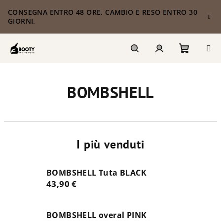
Vai
CONSEGNA ENTRO 48 ORE. CAMBIO E RESO ENTRO 30
al
GIORNI.
contenuto
Carrello
Ricerca
Accesso
BOMBSHELL
della
spesa
I più venduti
BOMBSHELL Tuta BLACK
43,90 €
BOMBSHELL overal PINK