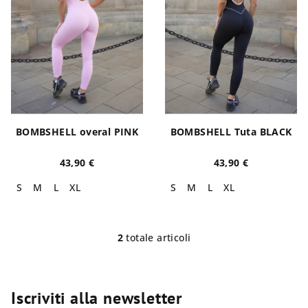
c
e
o
i
d
p
e
r
i
o
p
d
r
o
BOMBSHELL overal PINK
BOMBSHELL Tuta BLACK
o
t
d
43,90 €
43,90 €
t
o
i
S
M
L
XL
S
M
L
XL
t
t
2
totale articoli
i
C
o
n
t
Iscriviti alla newsletter
r