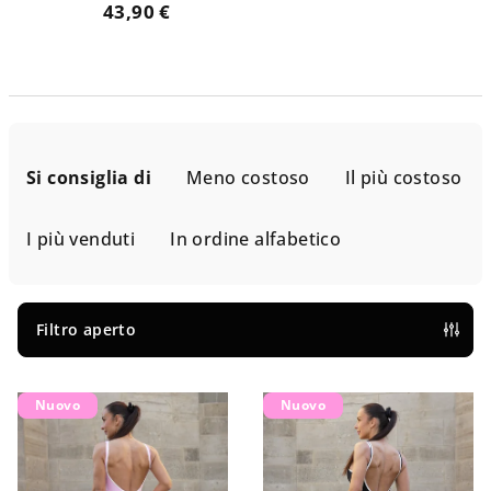
43,90 €
O
r
Si consiglia di
Meno costoso
Il più costoso
d
i
I più venduti
In ordine alfabetico
n
a
m
Filtro aperto
e
E
n
Nuovo
Nuovo
l
t
e
o
n
d