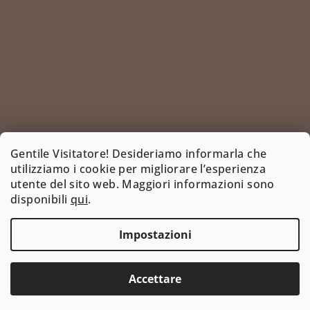
Gentile Visitatore! Desideriamo informarla che
utilizziamo i cookie per migliorare l’esperienza
utente del sito web. Maggiori informazioni sono
Segui su Instagram
disponibili
qui
.
INSTAGRAM
Impostazioni
Copyright 2026
www.bootyshop.eu
. Tutti i diritti
riservati.
Modifica delle impostazioni dei cookie
Accettare
Creato da Shoptet