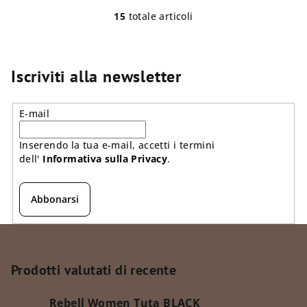
15
totale articoli
C
o
n
t
Iscriviti alla newsletter
r
o
E-mail
l
l
Inserendo la tua e-mail, accetti i termini
i
dell'
Informativa sulla Privacy
.
d
e
l
Abbonarsi
l
'
P
e
i
l
è
Prodotti valutati di recente
e
d
n
Rebell Women Tuta BLACK
c