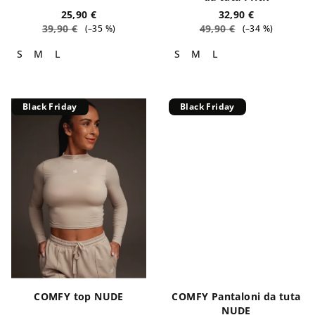
t
d
25,90 €
32,90 €
t
39,90 €
49,90 €
(–35 %)
(–34 %)
o
i
t
S
M
L
S
M
L
t
i
Black Friday
Black Friday
COMFY top NUDE
COMFY Pantaloni da tuta
NUDE