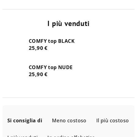
I più venduti
COMFY top BLACK
25,90 €
COMFY top NUDE
25,90 €
O
r
Si consiglia di
Meno costoso
Il più costoso
d