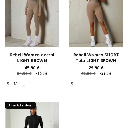
c
e
o
i
d
p
e
r
i
o
p
d
r
o
Rebell Women overal
Rebell Women SHORT
o
t
LIGHT BROWN
Tuta LIGHT BROWN
d
45,90 €
29,90 €
t
54,90 €
42,50 €
(–16 %)
(–29 %)
o
i
t
S
M
L
S
t
i
Black Friday