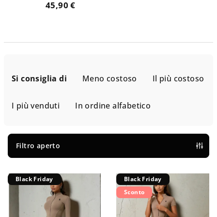
45,90 €
O
r
Si consiglia di
Meno costoso
Il più costoso
d
i
I più venduti
In ordine alfabetico
n
a
m
Filtro aperto
e
E
n
Black Friday
Black Friday
l
t
Sconto
e
o
n
d