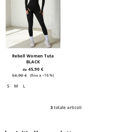
Rebell Women Tuta
BLACK
45,90 €
da
54,90 €
(fino a –16 %)
S
M
L
3
totale articoli
C
o
n
t