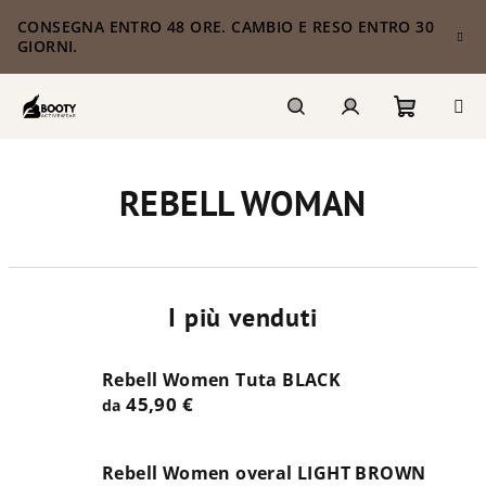
Vai
CONSEGNA ENTRO 48 ORE. CAMBIO E RESO ENTRO 30
al
GIORNI.
contenuto
Carrello
Ricerca
Accesso
REBELL WOMAN
della
spesa
I più venduti
Rebell Women Tuta BLACK
45,90 €
da
Rebell Women overal LIGHT BROWN