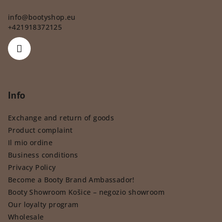
info
@
bootyshop.eu
+421918372125
Info
Exchange and return of goods
Product complaint
Il mio ordine
Business conditions
Privacy Policy
Become a Booty Brand Ambassador!
Booty Showroom Košice – negozio showroom
Our loyalty program
Wholesale