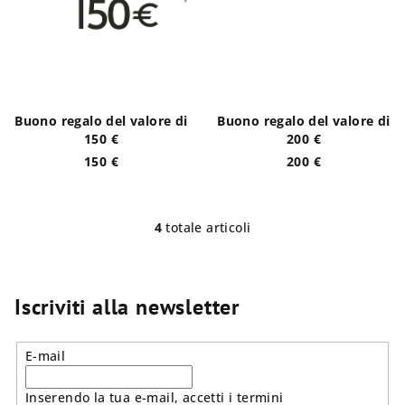
Buono regalo del valore di
Buono regalo del valore di
150 €
200 €
150 €
200 €
4
totale articoli
C
o
n
t
Iscriviti alla newsletter
r
o
E-mail
l
l
Inserendo la tua e-mail, accetti i termini
i