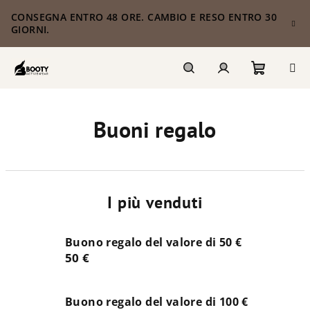
Vai
CONSEGNA ENTRO 48 ORE. CAMBIO E RESO ENTRO 30
al
GIORNI.
contenuto
Carrello
Ricerca
Accesso
Buoni regalo
della
spesa
I più venduti
Buono regalo del valore di 50 €
50 €
Buono regalo del valore di 100 €