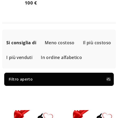
100 €
O
r
Si consiglia di
Meno costoso
Il più costoso
d
i
I più venduti
In ordine alfabetico
n
a
m
Filtro aperto
e
E
n
l
t
e
o
n
d