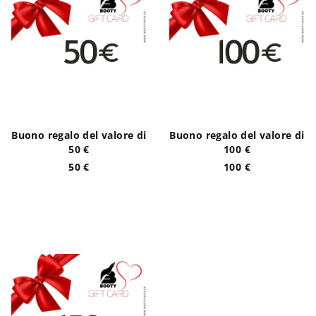
c
e
o
i
d
p
e
r
i
o
p
d
r
o
Buono regalo del valore di
Buono regalo del valore di
o
t
50 €
100 €
d
50 €
100 €
t
o
i
t
t
i