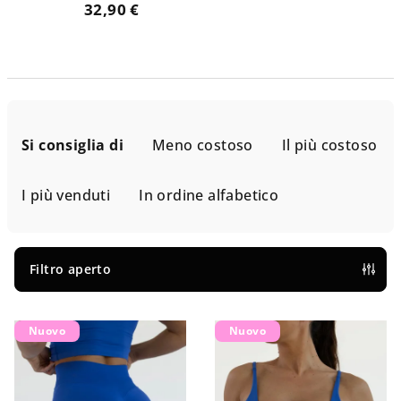
32,90 €
O
r
Si consiglia di
Meno costoso
Il più costoso
d
i
I più venduti
In ordine alfabetico
n
a
m
Filtro aperto
e
E
n
Nuovo
Nuovo
l
t
e
o
n
d