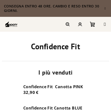
Vai
CONSEGNA ENTRO 48 ORE. CAMBIO E RESO ENTRO 30
al
GIORNI.
contenuto
Carrello
Ricerca
Accesso
Confidence Fit
della
spesa
I più venduti
Confidence Fit Canotta PINK
32,90 €
Confidence Fit Canotta BLUE