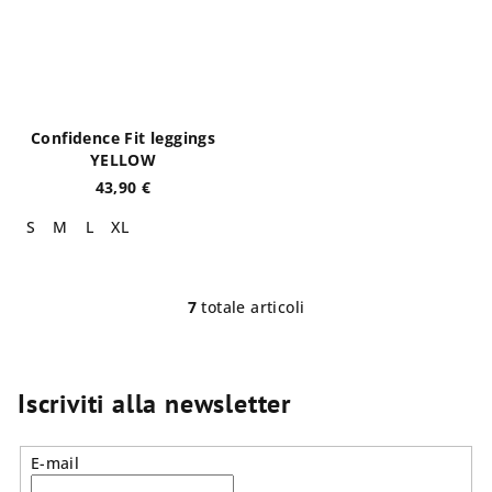
Confidence Fit leggings
YELLOW
43,90 €
S
M
L
XL
7
totale articoli
C
o
n
t
Iscriviti alla newsletter
r
o
E-mail
l