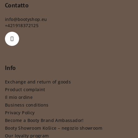
Contatto
info
@
bootyshop.eu
+421918372125
Info
Exchange and return of goods
Product complaint
Il mio ordine
Business conditions
Privacy Policy
Become a Booty Brand Ambassador!
Booty Showroom Košice – negozio showroom
Our loyalty program