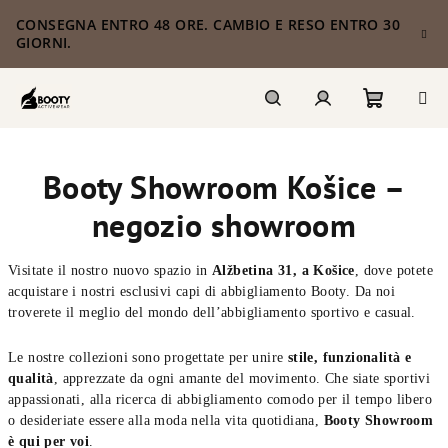
Vai
CONSEGNA ENTRO 48 ORE. CAMBIO E RESO ENTRO 30
al
GIORNI.
contenuto
Carrello
Ricerca
Accesso
Booty Showroom Košice –
della
negozio showroom
spesa
Visitate il nostro nuovo spazio in
Alžbetina 31, a Košice
, dove potete
acquistare i nostri esclusivi capi di abbigliamento Booty. Da noi
troverete il meglio del mondo dell’abbigliamento sportivo e casual.
Le nostre collezioni sono progettate per unire
stile, funzionalità e
qualità
, apprezzate da ogni amante del movimento. Che siate sportivi
appassionati, alla ricerca di abbigliamento comodo per il tempo libero
o desideriate essere alla moda nella vita quotidiana,
Booty Showroom
è qui per voi
.