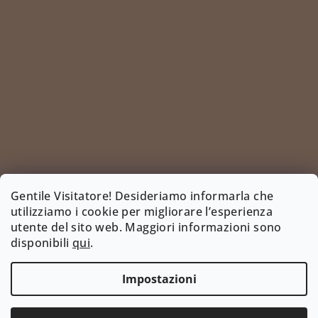
Gentile Visitatore! Desideriamo informarla che
utilizziamo i cookie per migliorare l’esperienza
utente del sito web. Maggiori informazioni sono
Segui su Instagram
disponibili
qui
.
INSTAGRAM
Impostazioni
Copyright 2026
www.bootyshop.eu
. Tutti i diritti
riservati.
Modifica delle impostazioni dei cookie