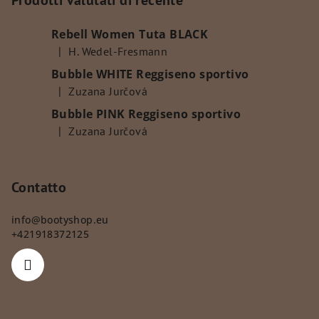
è
Prodotti valutati di recente
d
Rebell Women Tuta BLACK
i
|
H. Wedel-Fresmann
p
La valutazione del prodotto è 5 su 5 stelle.
Bubble WHITE Reggiseno sportivo
a
|
Zuzana Jurčová
g
La valutazione del prodotto è 5 su 5 stelle.
Bubble PINK Reggiseno sportivo
i
|
Zuzana Jurčová
n
La valutazione del prodotto è 5 su 5 stelle.
a
Contatto
info
@
bootyshop.eu
+421918372125