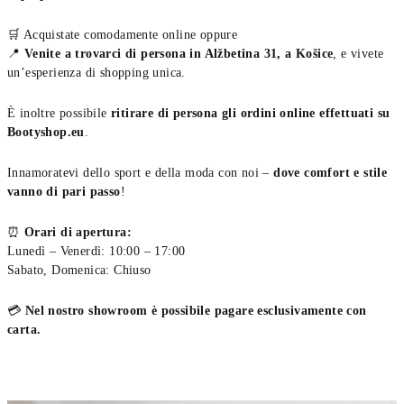
🛒 Acquistate comodamente online oppure
📍
Venite a trovarci di persona in Alžbetina 31, a Košice
, e vivete
un’esperienza di shopping unica.
È inoltre possibile
ritirare di persona gli ordini online effettuati su
Bootyshop.eu
.
Innamoratevi dello sport e della moda con noi –
dove comfort e stile
vanno di pari passo
!
⏰
Orari di apertura:
Lunedì – Venerdì: 10:00 – 17:00
Sabato, Domenica: Chiuso
💳
Nel nostro showroom è possibile pagare esclusivamente con
carta.