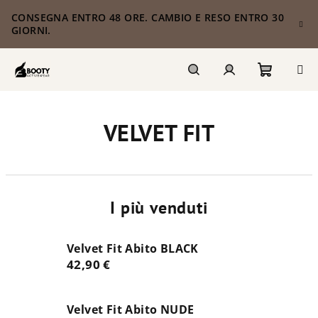
Vai
CONSEGNA ENTRO 48 ORE. CAMBIO E RESO ENTRO 30
al
GIORNI.
contenuto
Carrello
Ricerca
Accesso
VELVET FIT
della
spesa
I più venduti
Velvet Fit Abito BLACK
42,90 €
Velvet Fit Abito NUDE