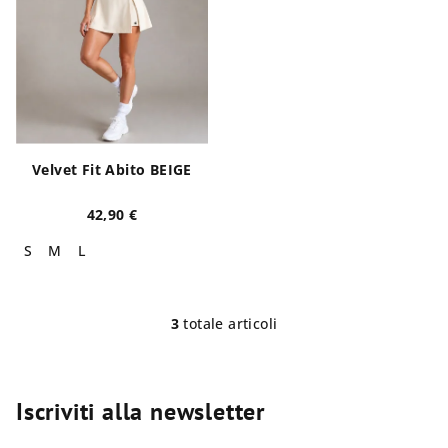
Velvet Fit Abito BEIGE
42,90 €
S
M
L
3
totale articoli
C
o
n
t
Iscriviti alla newsletter
r