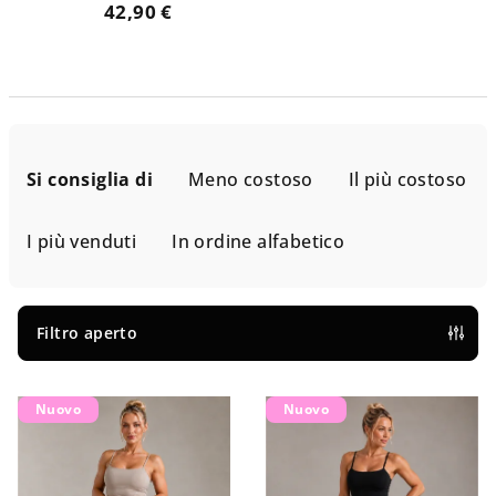
42,90 €
O
r
Si consiglia di
Meno costoso
Il più costoso
d
i
I più venduti
In ordine alfabetico
n
a
m
Filtro aperto
e
E
n
Nuovo
Nuovo
l
t
e
o
n
d