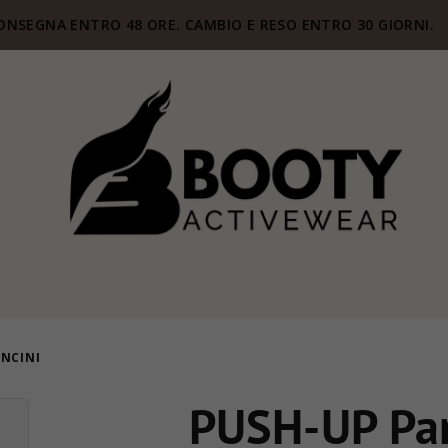
ONSEGNA ENTRO 48 ORE. CAMBIO E RESO ENTRO 30 GIORNI.
NCINI
PUSH-UP Pan