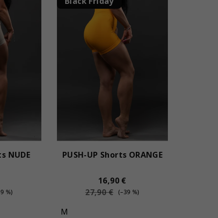
Black Friday
ts NUDE
PUSH-UP Shorts ORANGE
16,90 €
27,90 €
39 %)
(–39 %)
M