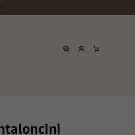
Ricerca
Accesso
Carrello
della
spesa
taloncini