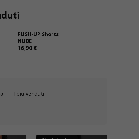
nduti
PUSH-UP Shorts
NUDE
16,90 €
so
I più venduti