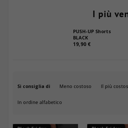
I più ve
PUSH-UP Shorts
BLACK
19,90 €
O
Si consiglia di
Meno costoso
Il più costo
r
d
In ordine alfabetico
i
n
E