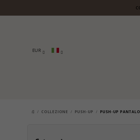
Vai
C
al
contenuto
EUR
/
COLLEZIONE
/
PUSH-UP
/
PUSH-UP PANTALO
CASA
B