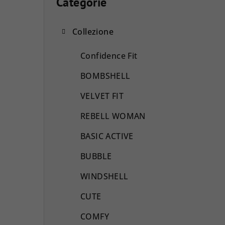
a
Categorie
Saltare
le
r
categorie
Collezione
r
a
Confidence Fit
l
BOMBSHELL
a
VELVET FIT
t
REBELL WOMAN
e
BASIC ACTIVE
r
BUBBLE
a
WINDSHELL
l
CUTE
e
COMFY