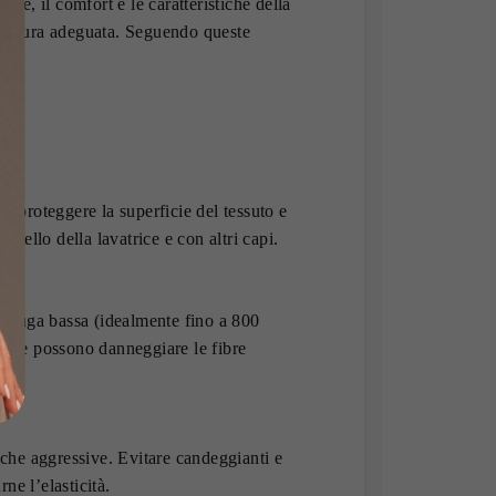
ale, il comfort e le caratteristiche della
a cura adeguata. Seguendo queste
po.
er proteggere la superficie del tessuto e
estello della lavatrice e con altri capi.
ifuga bassa (idealmente fino a 800
tense possono danneggiare le fibre
ità.
miche aggressive. Evitare candeggianti e
ne l’elasticità.