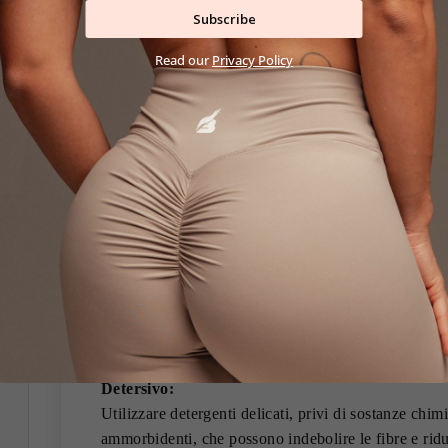
Per mantenere il più a lungo possibile l’aspetto origin
Subscribe
tua tuta BASIC SPORTS, è importante dedicarle un
istruzioni dettagliate ne garantirai la qualità nel tem
Read our
Privacy Policy
Lavaggio
Lavare al rovescio:
Prima del lavaggio, gira sempre la tuta al rovescio p
prolungarne la durata. Questo riduce l’attrito con il c
Bassa temperatura e centrifuga delicata:
Lavare a una temperatura massima di 30°C con centr
giri/min). Temperature più alte o centrifughe più in
elastiche, causando deformazioni e perdita di elastic
Detersivo:
Utilizzare detergenti delicati, privi di sostanze chi
ammorbidenti, che possono indebolire le fibre e ridur