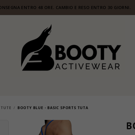
ONSEGNA ENTRO 48 ORE. CAMBIO E RESO ENTRO 30 GIORNI.
 TUTE
/
BOOTY BLUE - BASIC SPORTS TUTA
B