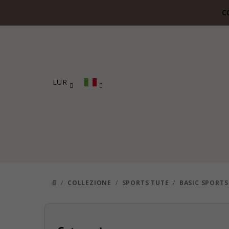
Vai
C
al
contenuto
EUR
/
COLLEZIONE
/
SPORTS TUTE
/
BASIC SPORTS
CASA
B