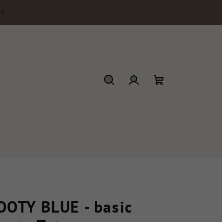
Ricerca
Accesso
Carrello
della
spesa
OOTY BLUE - basic