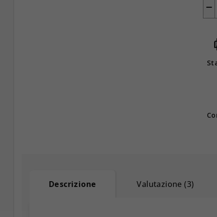
−
St
Co
Descrizione
Valutazione (3)