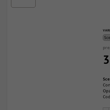
VAR
pre
3
Pre
del
Sce
mis
Con
Opz
Cod