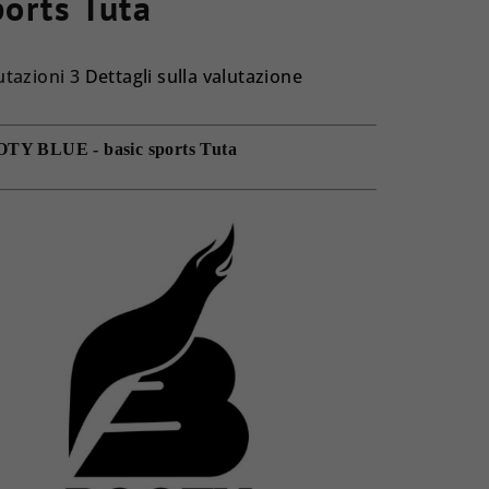
ports Tuta
utazioni 3
Dettagli sulla valutazione
utazione
ia
TY BLUE - basic sports Tuta
dotto
le.