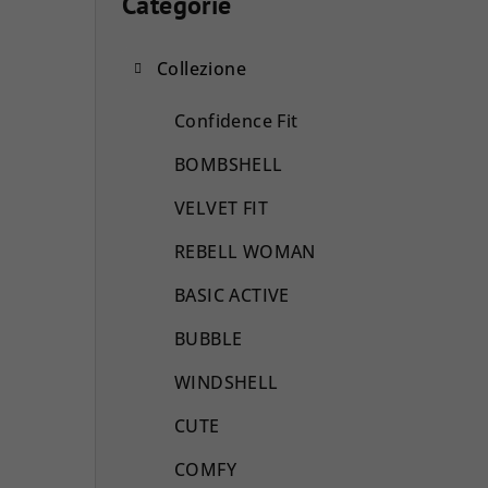
a
Categorie
Saltare
le
r
categorie
Collezione
r
a
Confidence Fit
l
BOMBSHELL
a
VELVET FIT
t
REBELL WOMAN
e
BASIC ACTIVE
r
BUBBLE
a
WINDSHELL
l
CUTE
e
COMFY