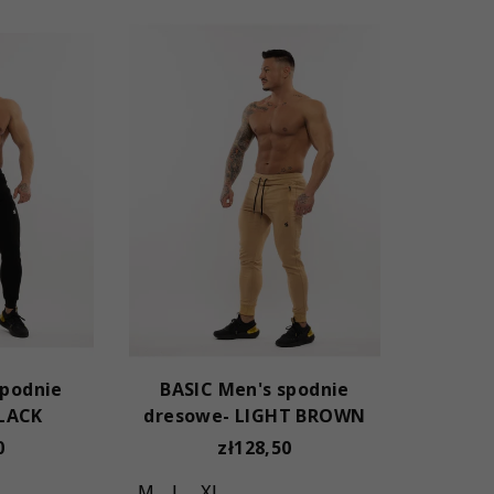
spodnie
BASIC Men's spodnie
BLACK
dresowe- LIGHT BROWN
0
zł128,50
M
L
XL