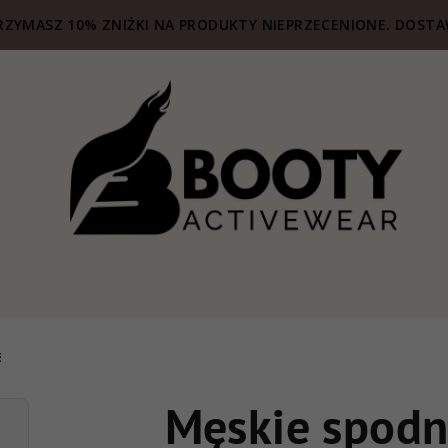
ZYMASZ 10% ZNIŻKI NA PRODUKTY NIEPRZECENIONE. DOSTA
E
Męskie spodn