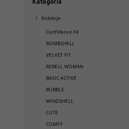
a
Kategoria
Pominąć
kategorie
s
Kolekcje
e
k
Confidence Fit
b
BOMBSHELL
o
VELVET FIT
c
REBELL WOMAN
z
BASIC ACTIVE
n
BUBBLE
y
WINDSHELL
CUTE
COMFY