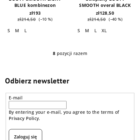
BLUE kombinezon
SMOOTH overal BLACK
zł193
zł128,50
zł214,50
zł214,50
(–10 %)
(–40 %)
S
M
L
S
M
L
XL
8
pozycji razem
K
o
n
t
Odbierz newsletter
r
o
E-mail
l
k
By entering your e-mail, you agree to the terms of
i
Privacy Policy
.
l
i
s
Zaloguj się