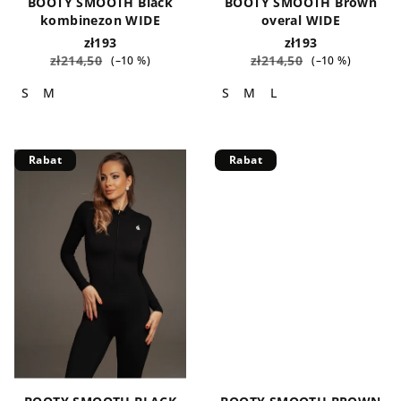
BOOTY SMOOTH Black
BOOTY SMOOTH Brown
t
kombinezon WIDE
overal WIDE
ó
zł193
zł193
zł214,50
zł214,50
(–10 %)
(–10 %)
w
S
M
S
M
L
Rabat
Rabat