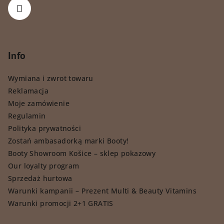
Info
Wymiana i zwrot towaru
Reklamacja
Moje zamówienie
Regulamin
Polityka prywatności
Zostań ambasadorką marki Booty!
Booty Showroom Košice – sklep pokazowy
Our loyalty program
Sprzedaż hurtowa
Warunki kampanii – Prezent Multi & Beauty Vitamins
Warunki promocji 2+1 GRATIS