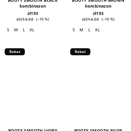
BOOTY SMOOTH BLACK
BOOTY SMOOTH BROWN
kombinezon
kombinezon
zł193
zł193
zł214,50
zł214,50
(–10 %)
(–10 %)
S
M
L
XL
S
M
L
XL
Rabat
Rabat
BOOTY SMOOTH IVORY
BOOTY SMOOTH NUDE