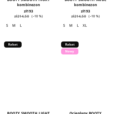
kombinezon
kombinezon
zł193
zł193
zł214,50
zł214,50
(–10 %)
(–10 %)
S
M
L
S
M
L
XL
Rabat
Rabat
Nowy
BOOTY SMOOTH LIGHT
Ocieplany BOOTY