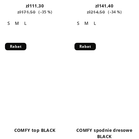
zł111,30
zł141,40
zł171,50
zł214,50
(–35 %)
(–34 %)
S
M
L
S
M
L
Rabat
Rabat
COMFY top BLACK
COMFY spodnie dresowe
BLACK