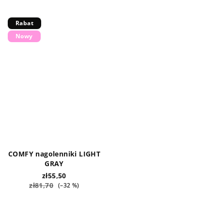
Rabat
Nowy
COMFY nagolenniki LIGHT
GRAY
zł55,50
zł81,70
(–32 %)