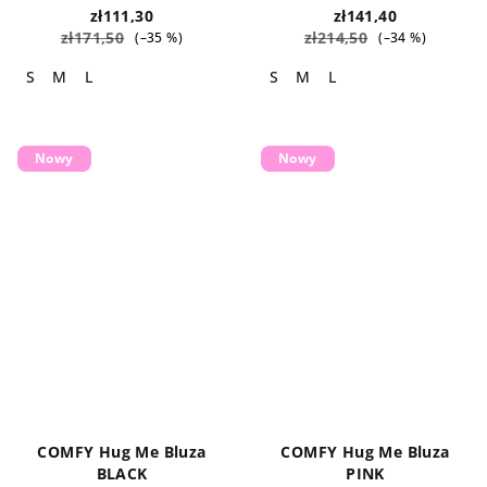
zł111,30
zł141,40
zł171,50
zł214,50
(–35 %)
(–34 %)
S
M
L
S
M
L
Nowy
Nowy
COMFY Hug Me Bluza
COMFY Hug Me Bluza
BLACK
PINK