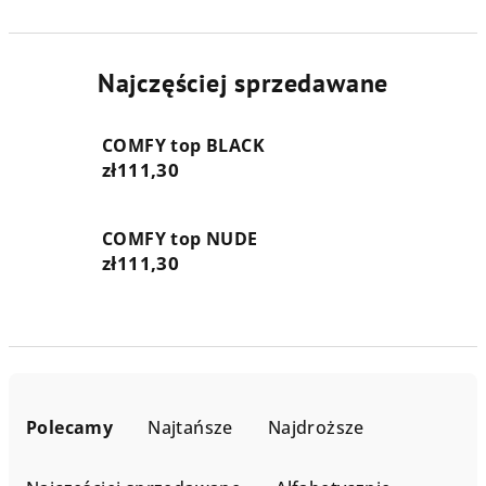
Najczęściej sprzedawane
COMFY top BLACK
zł111,30
COMFY top NUDE
zł111,30
S
o
Polecamy
Najtańsze
Najdroższe
r