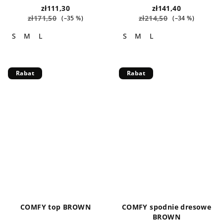
zł111,30
zł141,40
zł171,50
zł214,50
(–35 %)
(–34 %)
S
M
L
S
M
L
Rabat
Rabat
COMFY top BROWN
COMFY spodnie dresowe
BROWN