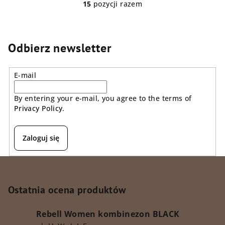
15
pozycji razem
K
o
n
t
Odbierz newsletter
r
o
E-mail
l
k
By entering your e-mail, you agree to the terms of
i
Privacy Policy
.
l
i
s
Zaloguj się
t
y
S
t
o
Ostatnia ocena produktów
p
Rebell Women kombinezon BLACK
k