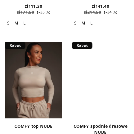
ó
zł111,30
zł141,40
zł171,50
zł214,50
(–35 %)
(–34 %)
w
S
M
L
S
M
L
Rabat
Rabat
COMFY top NUDE
COMFY spodnie dresowe
NUDE