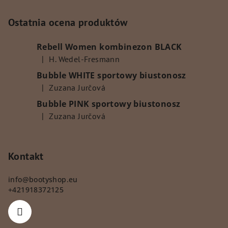
t
o
Ostatnia ocena produktów
p
Rebell Women kombinezon BLACK
k
|
H. Wedel-Fresmann
a
Ocena produktu to 5 na 5 gwiazdek.
Bubble WHITE sportowy biustonosz
|
Zuzana Jurčová
Ocena produktu to 5 na 5 gwiazdek.
Bubble PINK sportowy biustonosz
|
Zuzana Jurčová
Ocena produktu to 5 na 5 gwiazdek.
Kontakt
info
@
bootyshop.eu
+421918372125