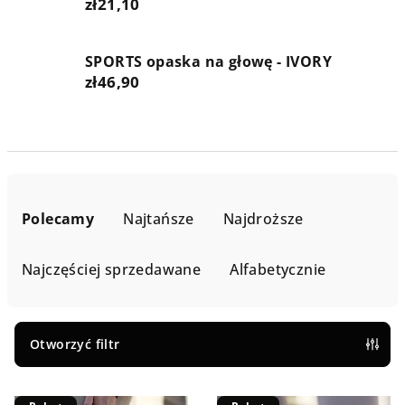
zł21,10
SPORTS opaska na głowę - IVORY
zł46,90
S
o
Polecamy
Najtańsze
Najdroższe
r
t
Najczęściej sprzedawane
Alfabetycznie
o
w
a
Otworzyć filtr
n
L
i