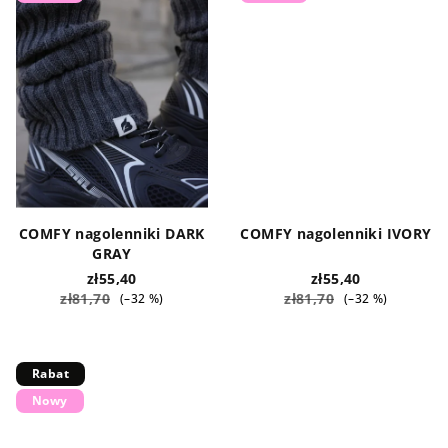
COMFY nagolenniki DARK
COMFY nagolenniki IVORY
GRAY
zł55,40
zł55,40
zł81,70
zł81,70
(–32 %)
(–32 %)
Rabat
Nowy