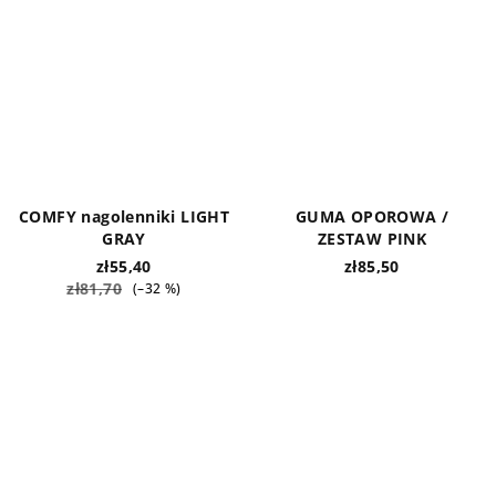
COMFY nagolenniki LIGHT
GUMA OPOROWA /
GRAY
ZESTAW PINK
zł55,40
zł85,50
zł81,70
(–32 %)