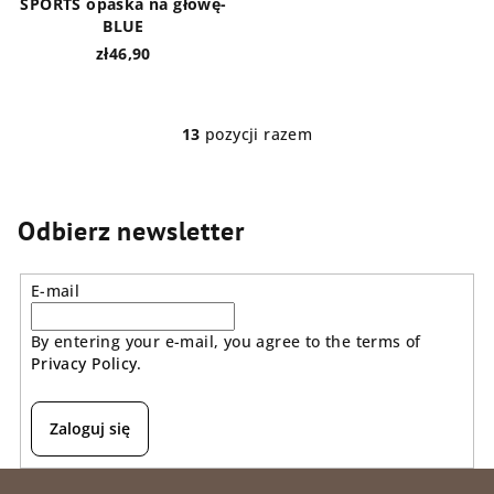
SPORTS opaska na głowę-
BLUE
zł46,90
13
pozycji razem
K
o
n
t
Odbierz newsletter
r
o
E-mail
l
k
By entering your e-mail, you agree to the terms of
i
Privacy Policy
.
l
i
s
Zaloguj się
t
y
S