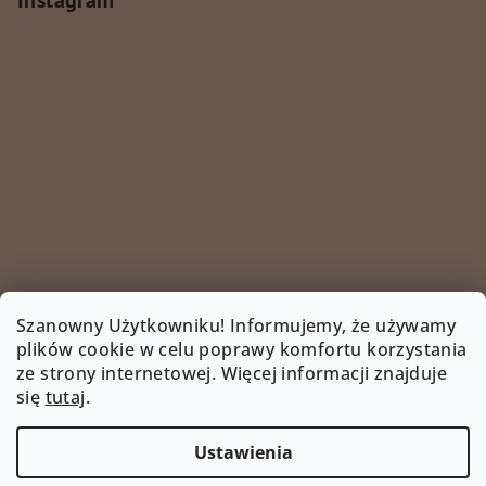
Instagram
Szanowny Użytkowniku! Informujemy, że używamy
plików cookie w celu poprawy komfortu korzystania
ze strony internetowej. Więcej informacji znajduje
Śledź na Instagramie
się
tutaj
.
INSTAGRAM
Ustawienia
Copyright 2026
www.bootyshop.eu
. Wszystkie prawa