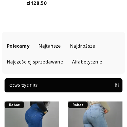
zł128,50
S
o
Polecamy
Najtańsze
Najdroższe
r
t
Najczęściej sprzedawane
Alfabetycznie
o
w
a
Otworzyć filtr
n
L
i
Rabat
Rabat
i
e
s
p
t
r