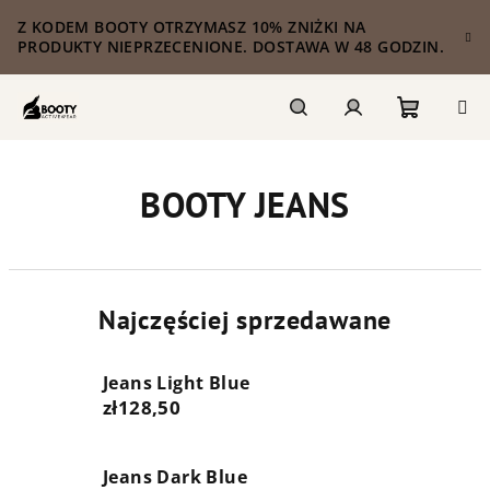
Przejść
Z KODEM BOOTY OTRZYMASZ 10% ZNIŻKI NA
do
PRODUKTY NIEPRZECENIONE. DOSTAWA W 48 GODZIN.
treści
Koszyk
Szukaj
Zaloguj
BOOTY JEANS
się
Najczęściej sprzedawane
Jeans Light Blue
zł128,50
Jeans Dark Blue