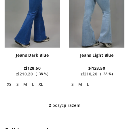
a
o
p
d
r
u
o
k
d
t
u
ó
k
w
Jeans Dark Blue
Jeans Light Blue
t
ó
zł128,50
zł128,50
zł210,20
zł210,20
(–38 %)
(–38 %)
w
XS
S
M
L
XL
S
M
L
2
pozycji razem
K
o
n
t