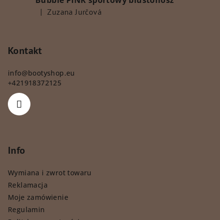
Bubble PINK sportowy biustonosz
|
Zuzana Jurčová
Ocena produktu to 5 na 5 gwiazdek.
Kontakt
info
@
bootyshop.eu
+421918372125
Info
Wymiana i zwrot towaru
Reklamacja
Moje zamówienie
Regulamin