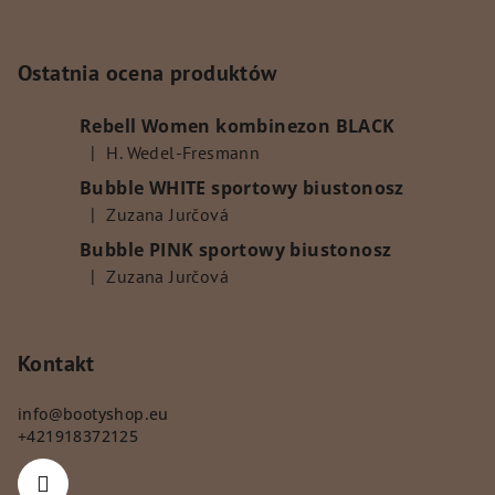
y
S
t
o
Ostatnia ocena produktów
p
Rebell Women kombinezon BLACK
k
|
H. Wedel-Fresmann
a
Ocena produktu to 5 na 5 gwiazdek.
Bubble WHITE sportowy biustonosz
|
Zuzana Jurčová
Ocena produktu to 5 na 5 gwiazdek.
Bubble PINK sportowy biustonosz
|
Zuzana Jurčová
Ocena produktu to 5 na 5 gwiazdek.
Kontakt
info
@
bootyshop.eu
+421918372125