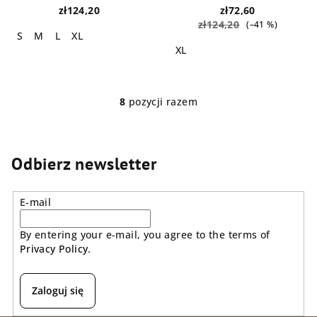
zł124,20
zł72,60
zł124,20
(–41 %)
S
M
L
XL
XL
8
pozycji razem
K
o
n
t
Odbierz newsletter
r
o
E-mail
l
k
By entering your e-mail, you agree to the terms of
i
Privacy Policy
.
l
i
s
Zaloguj się
t