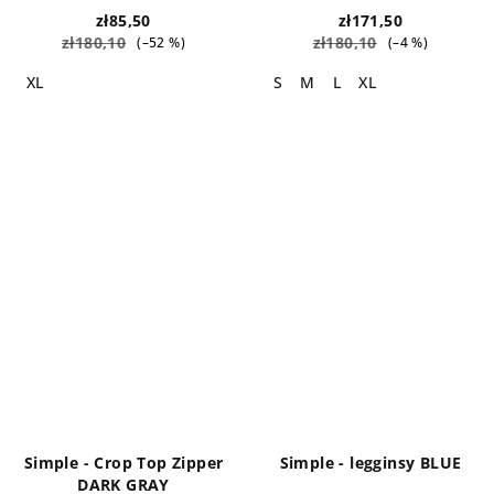
zł85,50
zł171,50
zł180,10
zł180,10
(–52 %)
(–4 %)
XL
S
M
L
XL
Simple - Crop Top Zipper
Simple - legginsy BLUE
DARK GRAY