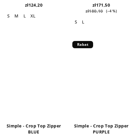
zł124,20
zł171,50
zł180,10
(–4 %)
S
M
L
XL
S
L
Rabat
Simple - Crop Top Zipper
Simple - Crop Top Zipper
BLUE
PURPLE