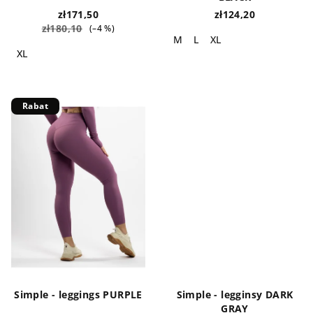
ó
zł171,50
zł124,20
zł180,10
(–4 %)
w
M
L
XL
XL
Rabat
Simple - leggings PURPLE
Simple - legginsy DARK
GRAY