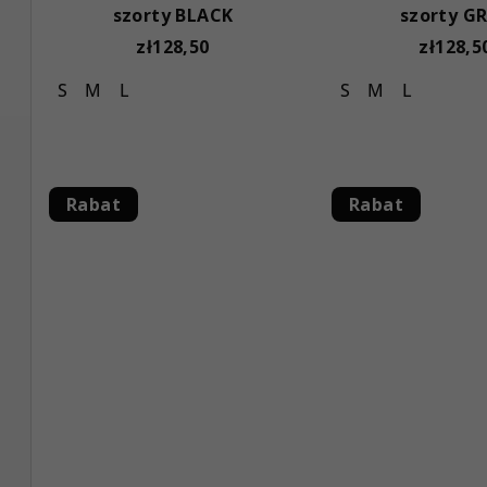
szorty BLACK
szorty G
zł128,50
zł128,5
S
M
L
S
M
L
Rabat
Rabat