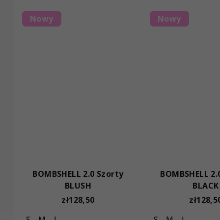
w
t
Nowy
Nowy
ó
w
BOMBSHELL 2.0 Szorty
BOMBSHELL 2.0
BLUSH
BLACK
zł128,50
zł128,5
S
M
L
S
M
L