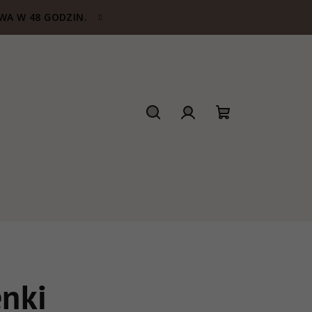
WA W 48 GODZIN.
Szukaj
Zaloguj
Koszyk
się
nki