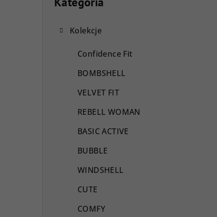
a
Kategoria
Pominąć
kategorie
s
Kolekcje
e
k
Confidence Fit
b
BOMBSHELL
o
VELVET FIT
c
REBELL WOMAN
z
BASIC ACTIVE
n
BUBBLE
y
WINDSHELL
CUTE
COMFY