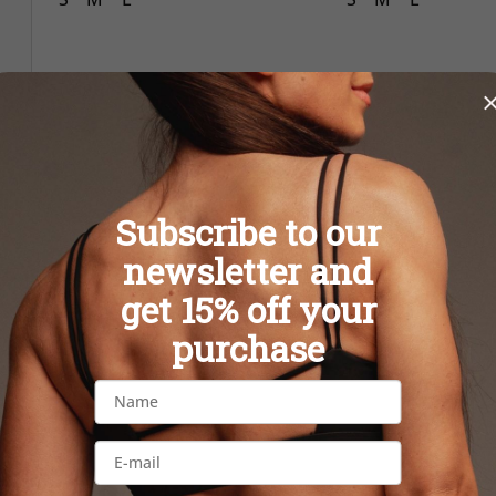
Subscribe to our
newsletter and
get 15% off your
purchase
BASIC ACTIVE-JUNGLE
RIBBED PUSH U
GREEN kraťasy
szorty WH