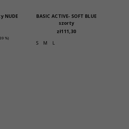
ty NUDE
BASIC ACTIVE- SOFT BLUE
szorty
zł111,30
–39 %)
S
M
L