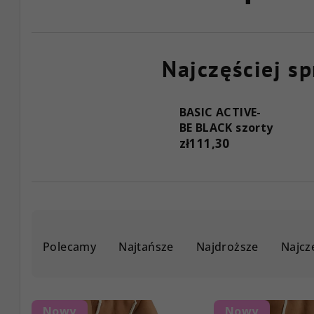
Najczęściej s
BASIC ACTIVE-
BE BLACK szorty
zł111,30
S
Polecamy
Najtańsze
Najdroższe
Najcz
o
r
L
t
Nowy
Nowy