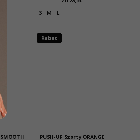
0
zł128,50
S
M
L
Rabat
P SMOOTH
PUSH-UP Szorty ORANGE