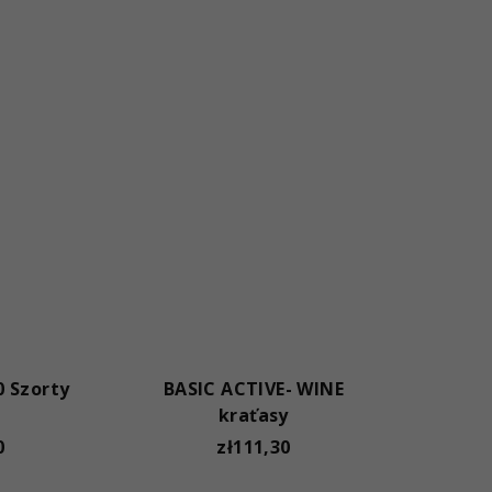
 Szorty
BASIC ACTIVE- WINE
kraťasy
0
zł111,30