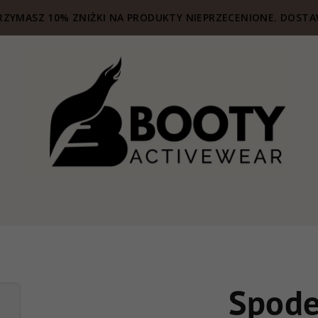
ZYMASZ 10% ZNIŻKI NA PRODUKTY NIEPRZECENIONE. DOSTA
Spode