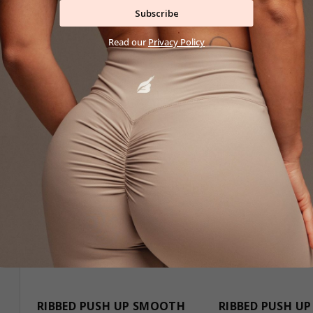
zł111,30
zł128,5
Subscribe
S
M
M
L
Read our
Privacy Policy
RIBBED PUSH UP SMOOTH
RIBBED PUSH U