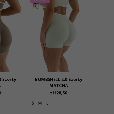
 Szorty
BOMBSHELL 2.0 Szorty
A
MATCHA
0
zł128,50
S
M
L