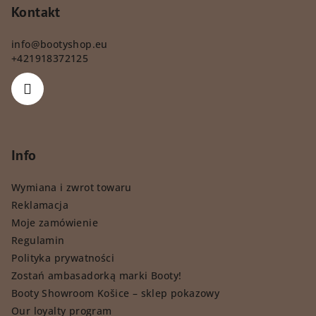
Kontakt
info
@
bootyshop.eu
+421918372125
Info
Wymiana i zwrot towaru
Reklamacja
Moje zamówienie
Regulamin
Polityka prywatności
Zostań ambasadorką marki Booty!
Booty Showroom Košice – sklep pokazowy
Our loyalty program