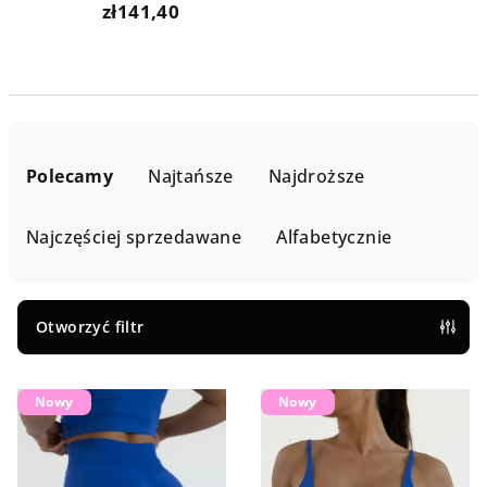
zł141,40
S
o
Polecamy
Najtańsze
Najdroższe
r
t
Najczęściej sprzedawane
Alfabetycznie
o
w
a
Otworzyć filtr
n
L
i
Nowy
Nowy
i
e
s
p
t
r