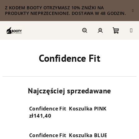
Przejść
Z KODEM BOOTY OTRZYMASZ 10% ZNIŻKI NA
do
PRODUKTY NIEPRZECENIONE. DOSTAWA W 48 GODZIN.
treści
Koszyk
Szukaj
Zaloguj
Confidence Fit
się
Najczęściej sprzedawane
Confidence Fit Koszulka PINK
zł141,40
Confidence Fit Koszulka BLUE