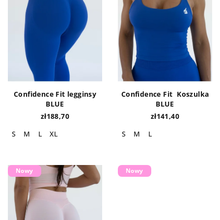
a
o
p
d
r
u
o
k
d
t
u
ó
k
w
Confidence Fit legginsy
Confidence Fit Koszulka
t
BLUE
BLUE
ó
zł188,70
zł141,40
w
S
M
L
XL
S
M
L
Nowy
Nowy