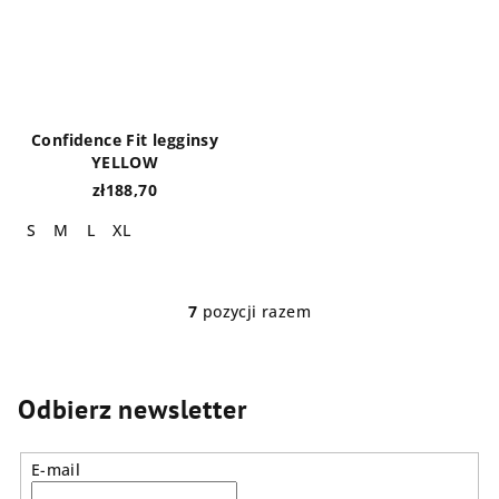
Confidence Fit legginsy
YELLOW
zł188,70
S
M
L
XL
7
pozycji razem
K
o
n
t
Odbierz newsletter
r
o
E-mail
l