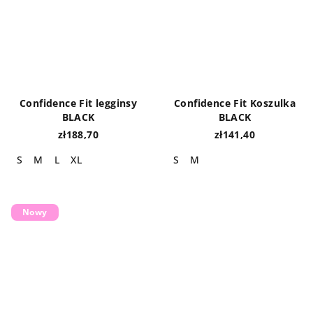
Confidence Fit legginsy
Confidence Fit Koszulka
BLACK
BLACK
zł188,70
zł141,40
S
M
L
XL
S
M
Nowy