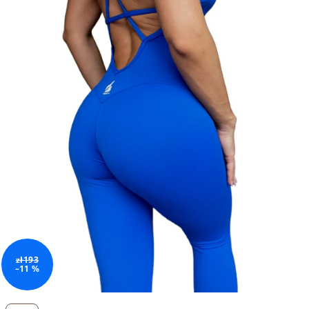
zł193
–11 %