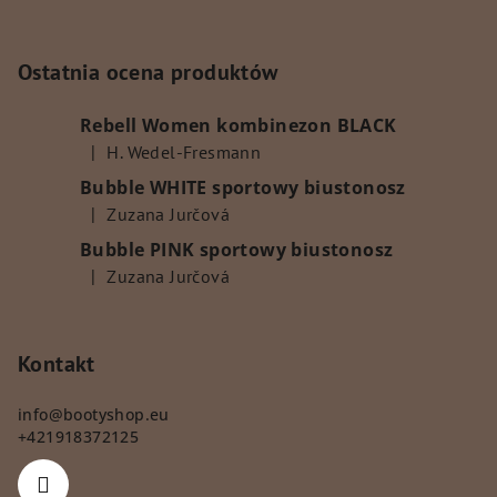
S
t
o
Ostatnia ocena produktów
p
Rebell Women kombinezon BLACK
k
|
H. Wedel-Fresmann
a
Ocena produktu to 5 na 5 gwiazdek.
Bubble WHITE sportowy biustonosz
|
Zuzana Jurčová
Ocena produktu to 5 na 5 gwiazdek.
Bubble PINK sportowy biustonosz
|
Zuzana Jurčová
Ocena produktu to 5 na 5 gwiazdek.
Kontakt
info
@
bootyshop.eu
+421918372125