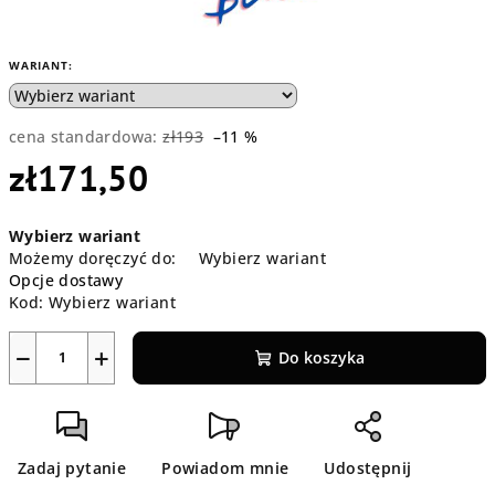
WARIANT:
cena standardowa:
zł193
–11 %
zł171,50
Cena
Wybierz wariant
jednostkowa:
Możemy doręczyć do:
Wybierz wariant
Opcje dostawy
Kod:
Wybierz wariant
−
+
Do koszyka
Zadaj pytanie
Powiadom mnie
Udostępnij