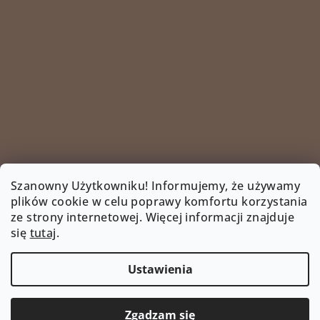
Szanowny Użytkowniku! Informujemy, że używamy
plików cookie w celu poprawy komfortu korzystania
ze strony internetowej. Więcej informacji znajduje
Śledź na Instagramie
się
tutaj
.
INSTAGRAM
Ustawienia
Copyright 2026
www.bootyshop.eu
. Wszystkie prawa
zastrzeżone.
Edytuj ustawienia plików cookie
Zgadzam się