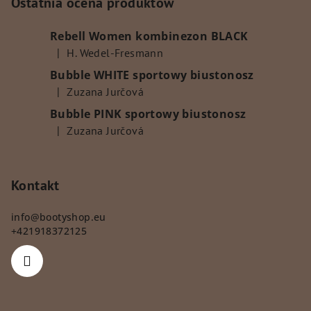
o
Ostatnia ocena produktów
p
Rebell Women kombinezon BLACK
k
|
H. Wedel-Fresmann
a
Ocena produktu to 5 na 5 gwiazdek.
Bubble WHITE sportowy biustonosz
|
Zuzana Jurčová
Ocena produktu to 5 na 5 gwiazdek.
Bubble PINK sportowy biustonosz
|
Zuzana Jurčová
Ocena produktu to 5 na 5 gwiazdek.
Kontakt
info
@
bootyshop.eu
+421918372125