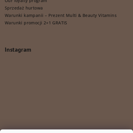
Our loyalty program
Sprzedaż hurtowa
Warunki kampanii – Prezent Multi & Beauty Vitamins
Warunki promocji 2+1 GRATIS
Instagram