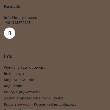
Kontakt
info
@
bootyshop.eu
+421918372125
Info
Wymiana i zwrot towaru
Reklamacja
Moje zamówienie
Regulamin
Polityka prywatności
Zostań ambasadorką marki Booty!
Booty Showroom Košice – sklep pokazowy