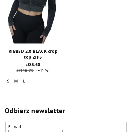
RIBBED 2.0 BLACK crop
top ZIPS
zł85,60
zł145,70
(–41 %)
S
M
L
Odbierz newsletter
E-mail