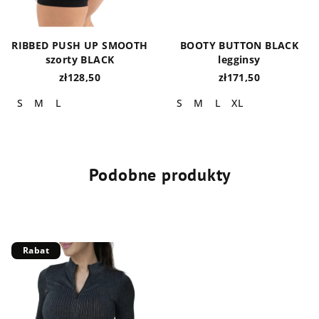
RIBBED PUSH UP SMOOTH
BOOTY BUTTON BLACK
szorty BLACK
legginsy
zł128,50
zł171,50
S
M
L
S
M
L
XL
Podobne produkty
Rabat