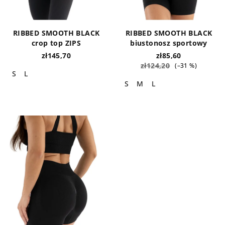
RIBBED SMOOTH BLACK
RIBBED SMOOTH BLACK
crop top ZIPS
biustonosz sportowy
zł145,70
zł85,60
zł124,20
(–31 %)
S
L
S
M
L