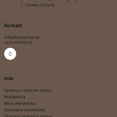
|
Zuzana Jurčová
Hodnotenie produktu je 5 z 5 hviezdičiek.
Kontakt
info
@
bootyshop.eu
+421918372125
Info
Výmena a vrátenie tovaru
Reklamácia
Moja objednávka
Obchodné podmienky
Ochrana osobných údajov