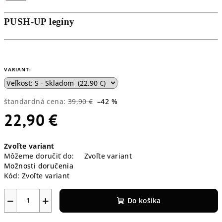
PUSH-UP legíny
VARIANT:
štandardná cena:
39,90 €
–42 %
22,90 €
Jednotková
Zvoľte variant
cena:
Môžeme doručiť do:
Zvoľte variant
Možnosti doručenia
Kód:
Zvoľte variant
−
+
Do košíka