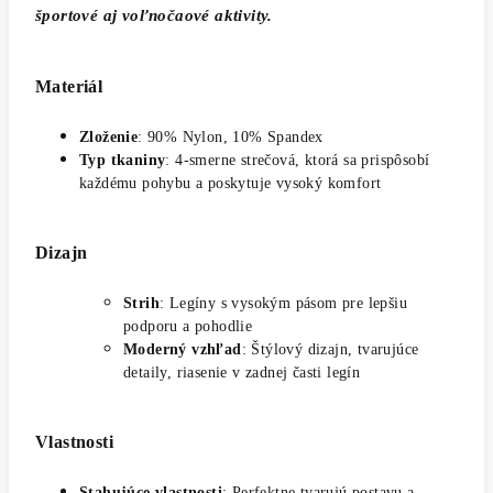
športové aj voľnočaové aktivity.
Materiál
Zloženie
: 90% Nylon, 10% Spandex
Typ tkaniny
: 4-smerne strečová, ktorá sa prispôsobí
každému pohybu a poskytuje vysoký komfort
Dizajn
Strih
: Legíny s vysokým pásom pre lepšiu
podporu a pohodlie
Moderný vzhľad
: Štýlový dizajn, tvarujúce
detaily, riasenie v zadnej časti legín
Vlastnosti
Stahujúce vlastnosti
: Perfektne tvarujú postavu a