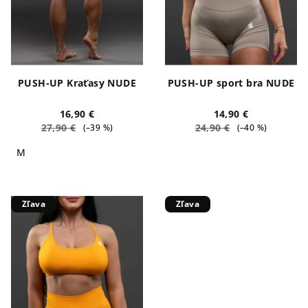
PUSH-UP Kraťasy NUDE
PUSH-UP sport bra NUDE
16,90 €
14,90 €
27,90 €
24,90 €
(–39 %)
(–40 %)
M
Zľava
Zľava