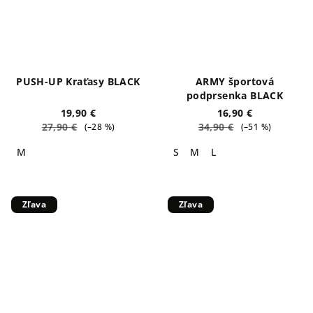
PUSH-UP Kraťasy BLACK
ARMY športová
podprsenka BLACK
19,90 €
16,90 €
27,90 €
34,90 €
(–28 %)
(–51 %)
M
S
M
L
Zľava
Zľava