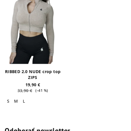
RIBBED 2.0 NUDE crop top
ZIPS
19,90 €
33,90 €
(–41 %)
S
M
L
Odoberať newsletter