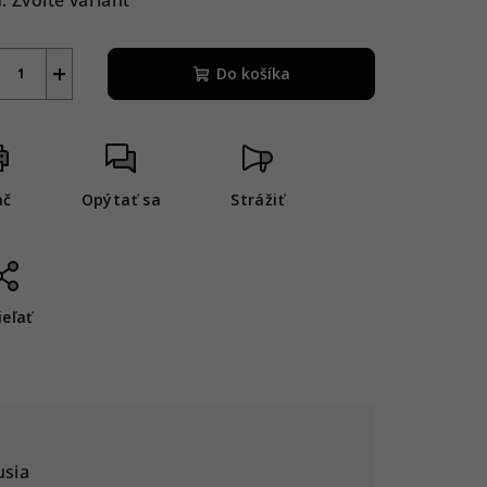
+
Do košíka
ač
Opýtať sa
Strážiť
ieľať
usia