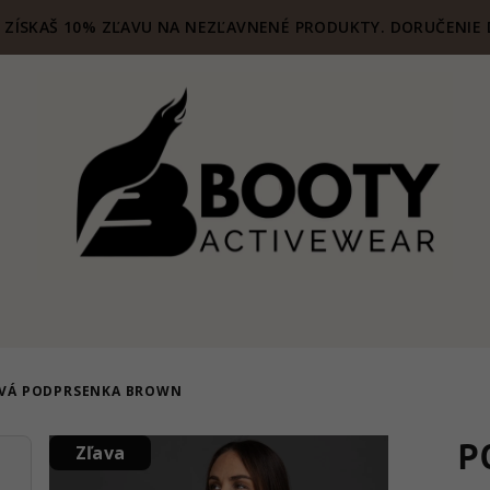
ZÍSKAŠ 10% ZĽAVU NA NEZĽAVNENÉ PRODUKTY. DORUČENIE 
OVÁ PODPRSENKA BROWN
P
Zľava