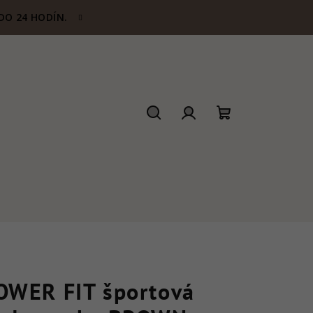
DO 24 HODÍN.
Hľadať
Prihlásenie
Nákupný
košík
OWER FIT športová