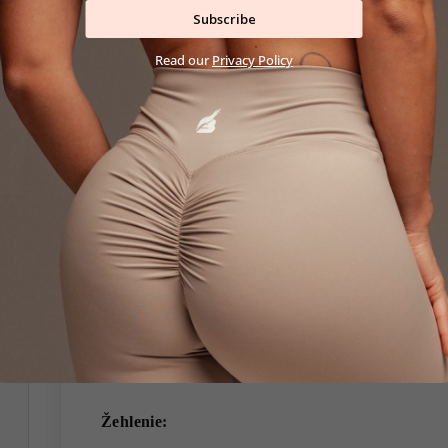
Pranie:
Subscribe
Otočte naruby:
Pred praním vždy otočte narub
Read our
Privacy Policy
predĺžili ich životnosť. Tento krok minimalizu
odevy.
Nízka teplota a otáčky:
Perte na maximálne 
ot./min.). Vyššie teploty alebo rýchlejšie od
čo môže viesť k deformácii a strate pružnosti.
Prací prostriedok:
Používajte jemné pracie 
bielidiel a aviváže
, ktoré môžu oslabiť vlákna 
Farebná kompatibilita:
Perte s podobnými fa
zafarbeniu. Odporúčame triediť oblečenie na s
zachovala farebná intenzita.
Žehlenie: