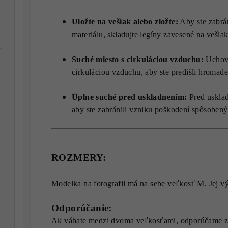
Uložte na vešiak alebo zložte:
Aby ste zabrá
materiálu, skladujte legíny zavesené na veši
Suché miesto s cirkuláciou vzduchu:
Uchová
cirkuláciou vzduchu, aby ste predišli hromade
Úplne suché pred uskladnením:
Pred usklad
aby ste zabránili vzniku poškodení spôsoben
ROZMERY:
Modelka na fotografii má na sebe veľkosť M. Jej v
Odporúčanie:
Ak váhate medzi dvoma veľkosťami, odporúčame zv