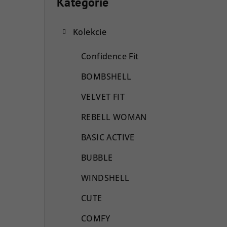
o
Kategórie
Preskočiť
kategórie
č
Kolekcie
n
ý
Confidence Fit
p
BOMBSHELL
a
VELVET FIT
n
REBELL WOMAN
e
BASIC ACTIVE
l
BUBBLE
WINDSHELL
CUTE
COMFY