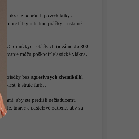
y, aby ste ochránili povrch látky a
je trenie látky o bubon práčky a ostatné
30°C pri nízkych otáčkach (ideálne do 800
streďovanie môžu poškodiť elastické vlákna,
prostriedky bez
agresívnych chemikálií,
a viesť k strate farby.
rbami, aby ste predišli nežiaducemu
vetlé, tmavé a pastelové odtiene, aby sa