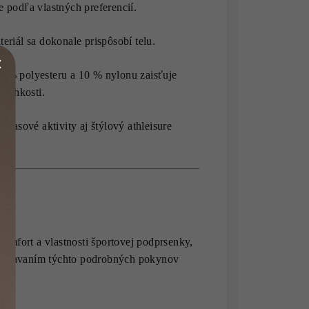
e podľa vlastných preferencií.
eriál sa dokonale prispôsobí telu.
0 % polyesteru a 10 % nylonu zaisťuje
 vlhkosti.
očasové aktivity aj štýlový athleisure
komfort a vlastnosti športovej podprsenky,
održiavaním týchto podrobných pokynov