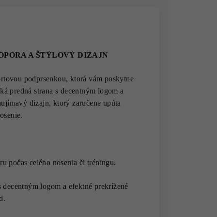
OPORA A ŠTÝLOVÝ DIZAJN
portovou podprsenkou, ktorá vám poskytne
ká predná strana s decentným logom a
aujímavý dizajn, ktorý zaručene upúta
osenie.
ru počas celého nosenia či tréningu.
s decentným logom a efektné prekrížené
d.