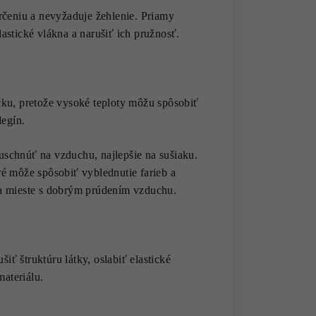
rčeniu a nevyžaduje žehlenie. Priamy
astické vlákna a narušiť ich pružnosť.
ku, pretože vysoké teploty môžu spôsobiť
legín.
uschnúť na vzduchu, najlepšie na sušiaku.
é môže spôsobiť vyblednutie farieb a
, na mieste s dobrým prúdením vzduchu.
iť štruktúru látky, oslabiť elastické
materiálu.