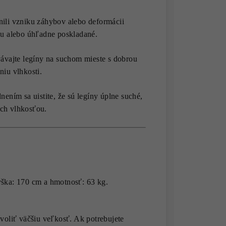
nili vzniku záhybov alebo deformácii
aku alebo úhľadne poskladané.
vajte legíny na suchom mieste s dobrou
niu vlhkosti.
nením sa uistite, že sú legíny úplne suché,
ých vlhkosťou.
ýška: 170 cm a hmotnosť: 63 kg.
oliť väčšiu veľkosť. Ak potrebujete