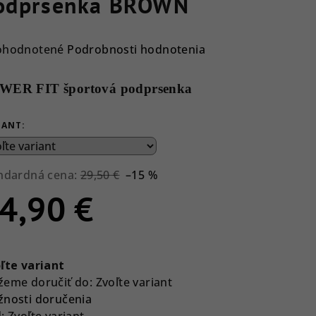
odprsenka BROWN
emerné
ohodnotené
Podrobnosti hodnotenia
notenie
duktu
WER FIT športová podprsenka
IANT:
ezdičiek.
ndardná cena:
29,50 €
–15 %
4,90 €
notková
a:
ľte variant
eme doručiť do:
Zvoľte variant
nosti doručenia
:
Zvoľte variant