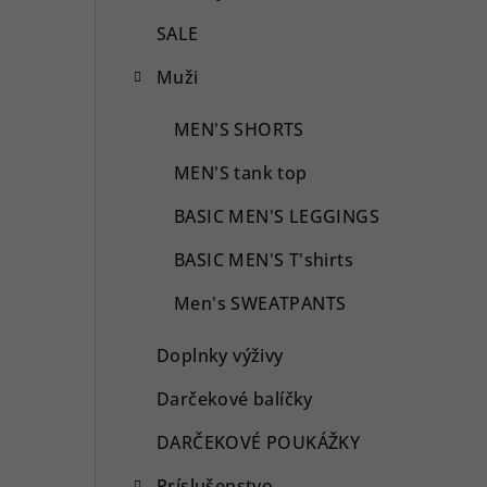
SALE
Muži
MEN'S SHORTS
MEN'S tank top
BASIC MEN'S LEGGINGS
BASIC MEN'S T'shirts
Men's SWEATPANTS
Doplnky výživy
Darčekové balíčky
DARČEKOVÉ POUKÁŽKY
Príslušenstvo