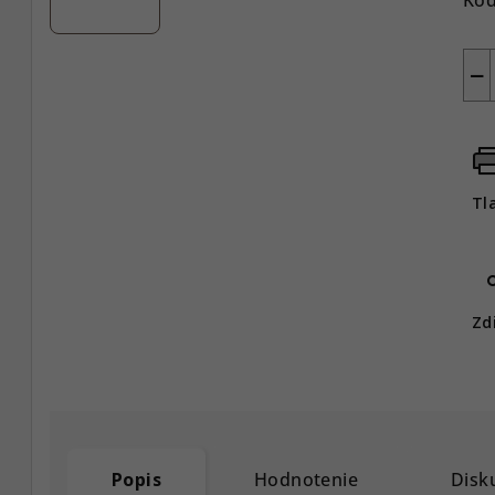
−
Tl
Zd
Popis
Hodnotenie
Disk