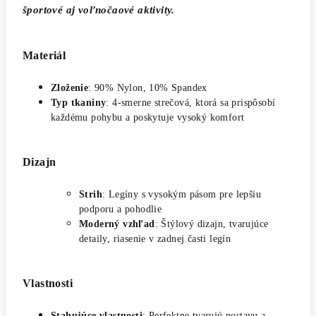
športové aj voľnočaové aktivity.
Materiál
Zloženie
: 90% Nylon, 10% Spandex
Typ tkaniny
: 4-smerne strečová, ktorá sa prispôsobí
každému pohybu a poskytuje vysoký komfort
Dizajn
Strih
: Legíny s vysokým pásom pre lepšiu
podporu a pohodlie
Moderný vzhľad
: Štýlový dizajn, tvarujúce
detaily, riasenie v zadnej časti legín
Vlastnosti
Stahujúce vlastnosti
: Perfektne tvarujú postavu a