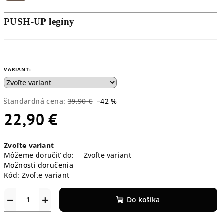
PUSH-UP legíny
VARIANT:
štandardná cena:
39,90 €
–42 %
22,90 €
Jednotková
Zvoľte variant
cena:
Môžeme doručiť do:
Zvoľte variant
Možnosti doručenia
Kód:
Zvoľte variant
−
+
Do košíka