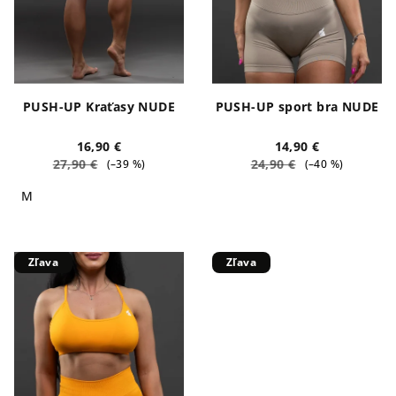
PUSH-UP Kraťasy NUDE
PUSH-UP sport bra NUDE
16,90 €
14,90 €
27,90 €
24,90 €
(–39 %)
(–40 %)
M
Zľava
Zľava