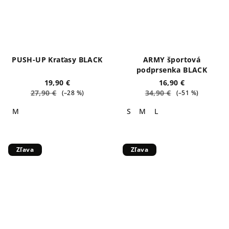
PUSH-UP Kraťasy BLACK
ARMY športová
podprsenka BLACK
19,90 €
16,90 €
27,90 €
34,90 €
(–28 %)
(–51 %)
M
S
M
L
Zľava
Zľava