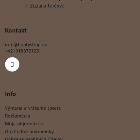
|
Zuzana Jurčová
Hodnotenie produktu je 5 z 5 hviezdičiek.
Kontakt
info
@
bootyshop.eu
+421918372125
Info
Výmena a vrátenie tovaru
Reklamácia
Moja objednávka
Obchodné podmienky
Ochrana osobných údajov