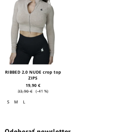
RIBBED 2.0 NUDE crop top
ZIPS
19,90 €
33,90 €
(–41 %)
S
M
L
Odoberať newsletter