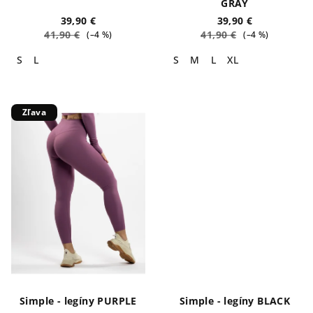
GRAY
39,90 €
39,90 €
41,90 €
41,90 €
(–4 %)
(–4 %)
S
L
S
M
L
XL
Zľava
Simple - legíny PURPLE
Simple - legíny BLACK