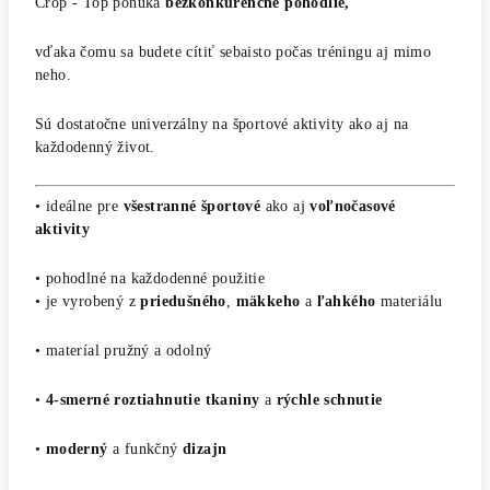
Crop - Top ponúka
bezkonkurenčné pohodlie,
vďaka čomu sa budete cítiť sebaisto počas tréningu aj mimo
neho.
Sú dostatočne univerzálny na športové aktivity ako aj na
každodenný život.
• ideálne pre
všestranné športové
ako aj
voľnočasové
aktivity
• pohodlné na každodenné použitie
• je vyrobený z
priedušného
,
mäkkeho
a
ľahkého
materiálu
• materíal pružný a odolný
•
4-smerné roztiahnutie tkaniny
a
rýchle schnutie
•
moderný
a funkčný
dizajn