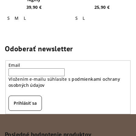
39,90 €
25,90 €
S
M
L
S
L
Odoberať newsletter
Email
Vložením e-mailu súhlasíte s
podmienkami ochrany
osobných údajov
Prihlásiť sa
Z
á
p
Posledné hodnotenie produktov