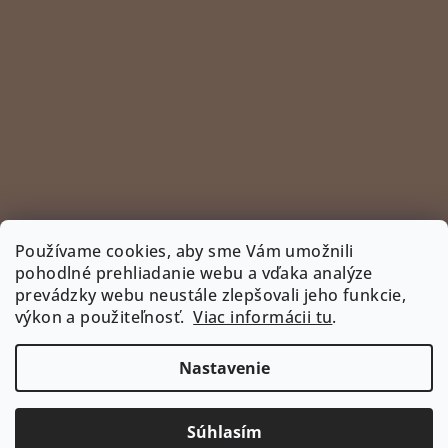
Používame cookies, aby sme Vám umožnili
pohodlné prehliadanie webu a vďaka analýze
prevádzky webu neustále zlepšovali jeho funkcie,
Sledovať na Instagrame
výkon a použiteľnosť.
Viac informácii tu
.
INSTAGRAM
Nastavenie
Copyright 2026
www.bootyshop.eu
. Všetky práva
vyhradené.
Upraviť nastavenie cookies
Súhlasím