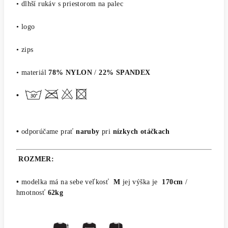
• dlhší rukáv s priestorom na palec
• logo
• zips
• materiál
78% NYLON
/
22% SPANDEX
•
•
odporúčame prať
naruby
pri
nízkych otáčkach
ROZMER:
•
modelka má na sebe veľkosť
M
jej výška je
170cm
/
hmotnosť
62kg