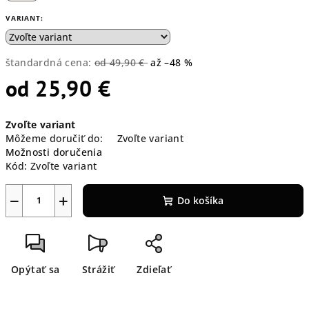
VARIANT:
štandardná cena:
od 49,90 €
až –48 %
od
25,90 €
Jednotková
Zvoľte variant
cena:
Môžeme doručiť do:
Zvoľte variant
Možnosti doručenia
Kód:
Zvoľte variant
−
+
Do košíka
Opýtať sa
Strážiť
Zdieľať