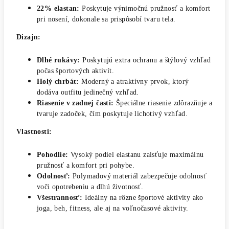
22% elastan:
Poskytuje výnimočnú pružnosť a komfort
pri nosení, dokonale sa prispôsobí tvaru tela.
Dizajn:
Dlhé rukávy:
Poskytujú extra ochranu a štýlový vzhľad
počas športových aktivít.
Holý chrbát:
Moderný a atraktívny prvok, ktorý
dodáva outfitu jedinečný vzhľad.
Riasenie v zadnej časti:
Špeciálne riasenie zdôrazňuje a
tvaruje zadoček, čím poskytuje lichotivý vzhľad.
Vlastnosti:
Pohodlie:
Vysoký podiel elastanu zaisťuje maximálnu
pružnosť a komfort pri pohybe.
Odolnosť:
Polymadový materiál zabezpečuje odolnosť
voči opotrebeniu a dlhú životnosť.
Všestrannosť:
Ideálny na rôzne športové aktivity ako
joga, beh, fitness, ale aj na voľnočasové aktivity.