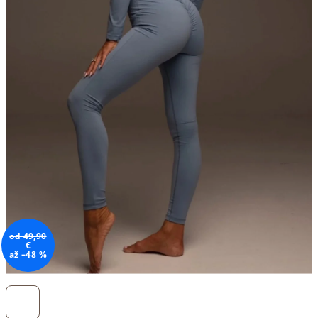
od 49,90
€
až –48 %