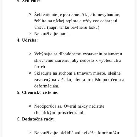
Žehlenie:
Žehlenie nie je potrebné. Ak je to nevyhnutné,
žehlite na nízkej teplote a vždy cez ochrannú
vrstvu (napr. tenkú bavlnenú látku).
Nepoužívajte paru.
Údržba:
Vyhýbajte sa dlhodobému vystaveniu priamemu
slnečnému žiareniu, aby nedošlo k vyblednutiu
farieb.
Skladujte na suchom a tmavom mieste, ideálne
zavesený na vešiaku, aby sa predišlo pokrčeniu a
deformáciám.
Chemické čistenie:
Neodporúča sa. Overal nikdy nečistite
chemickými prostriedkami.
Dodatočné rady:
Nepoužívajte bielidlá ani aviváže, ktoré môžu