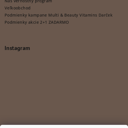
Náš vernostný program
Veľkoobchod
Podmienky kampane Multi & Beauty Vitamins Darček
Podmienky akcie 2+1 ZADARMO
Instagram