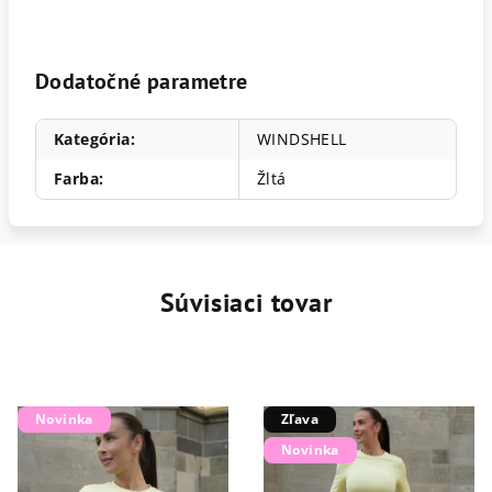
Dodatočné parametre
Kategória
:
WINDSHELL
Farba
:
Žltá
Súvisiaci tovar
Novinka
Zľava
Novinka