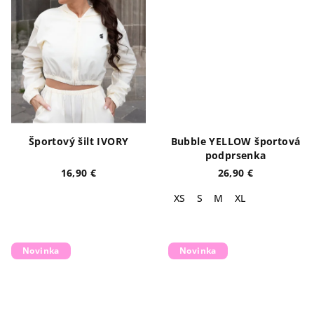
Športový šilt IVORY
Bubble YELLOW športová
podprsenka
16,90 €
26,90 €
XS
S
M
XL
Novinka
Novinka