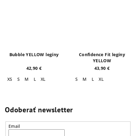
Bubble YELLOW legíny
Confidence Fit legíny
YELLOW
42,90 €
43,90 €
XS
S
M
L
XL
S
M
L
XL
Odoberať newsletter
Email