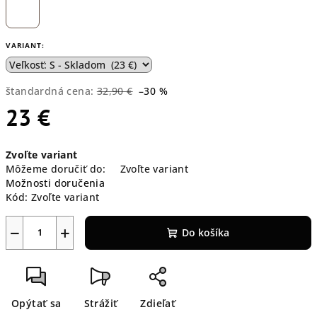
VARIANT:
štandardná cena:
32,90 €
–30 %
23 €
Jednotková
Zvoľte variant
cena:
Môžeme doručiť do:
Zvoľte variant
Možnosti doručenia
Kód:
Zvoľte variant
−
+
Do košíka
Opýtať sa
Strážiť
Zdieľať