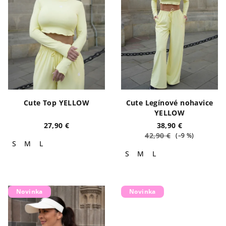
Cute Top YELLOW
Cute Legínové nohavice
YELLOW
27,90 €
38,90 €
42,90 €
(–9 %)
S
M
L
S
M
L
Novinka
Novinka