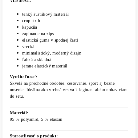
Vlastnosti:
tenký šušťákový materiál
crop strih
kapucňa
zapínanie na zips
elastická guma v spodnej časti
vrecká
minimalistický, moderný dizajn
ľahká a skladná
jemne elastický materiál
Využiteľnosť:
Skvelá na prechodné obdobie, cestovanie, šport aj bežné
nosenie. Ideálna ako vrchná vrstva k legínam alebo nohaviciam
do setu.
Materiál:
95 % polyamid, 5 % elastan
Starostlivosť o produkt: