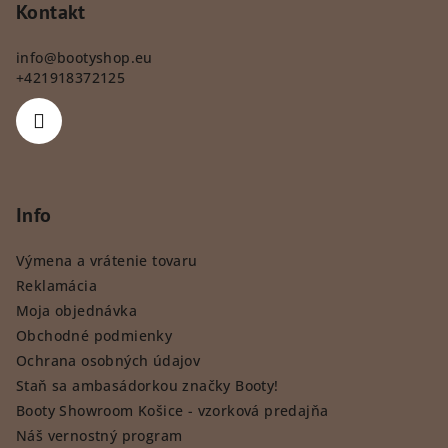
Kontakt
info
@
bootyshop.eu
+421918372125
Info
Výmena a vrátenie tovaru
Reklamácia
Moja objednávka
Obchodné podmienky
Ochrana osobných údajov
Staň sa ambasádorkou značky Booty!
Booty Showroom Košice - vzorková predajňa
Náš vernostný program