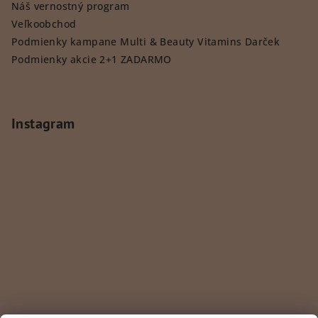
Náš vernostný program
Veľkoobchod
Podmienky kampane Multi & Beauty Vitamins Darček
Podmienky akcie 2+1 ZADARMO
Instagram