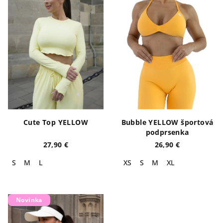
Cute Top YELLOW
Bubble YELLOW športová
podprsenka
27,90 €
26,90 €
S
M
L
XS
S
M
XL
Novinka