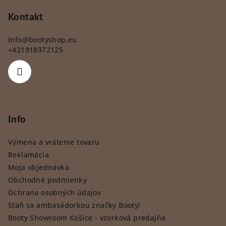
Kontakt
info
@
bootyshop.eu
+421918372125
Info
Výmena a vrátenie tovaru
Reklamácia
Moja objednávka
Obchodné podmienky
Ochrana osobných údajov
Staň sa ambasádorkou značky Booty!
Booty Showroom Košice - vzorková predajňa