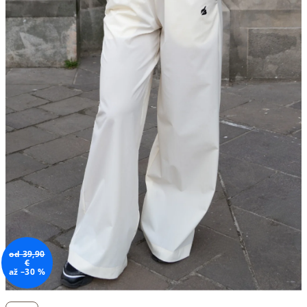
od 39,90
€
až –30 %