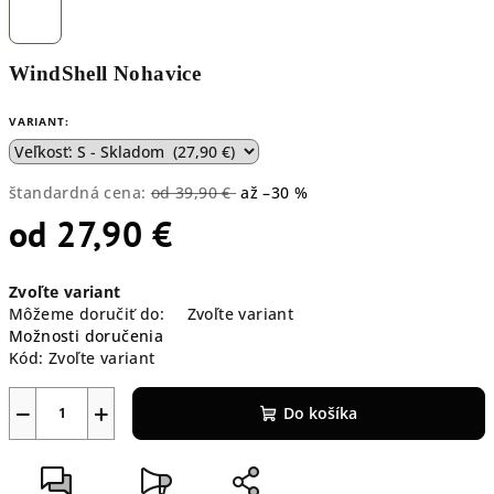
WindShell Nohavice
VARIANT:
štandardná cena:
od 39,90 €
až –30 %
od
27,90 €
Jednotková
Zvoľte variant
cena:
Môžeme doručiť do:
Zvoľte variant
Možnosti doručenia
Kód:
Zvoľte variant
−
+
Do košíka