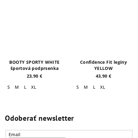
BOOTY SPORTY WHITE
Confidence Fit legíny
športová podprsenka
YELLOW
23,90 €
43,90 €
S
M
L
XL
S
M
L
XL
Odoberať newsletter
Email