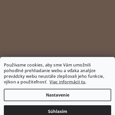
Používame cookies, aby sme Vám umožnili
pohodlné prehliadanie webu a vďaka analýze
prevádzky webu neustále zlepšovali jeho funkcie,
Sledovať na Instagrame
výkon a použiteľnosť.
Viac informácii tu
.
INSTAGRAM
Nastavenie
Copyright 2026
www.bootyshop.eu
. Všetky práva
vyhradené.
Upraviť nastavenie cookies
Súhlasím