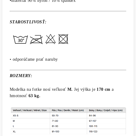
•material 90% nylon / 10% spandex
STAROSTLIVOSŤ:
• odporúčame prať naruby
ROZMERY:
Modelka na fotke nosí veľkosť
M.
Jej výška je
170 cm
a
hmotnosť
63 kg.