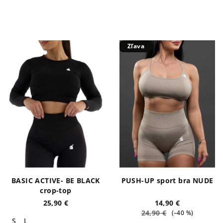
Zľava
BASIC ACTIVE- BE BLACK
PUSH-UP sport bra NUDE
crop-top
25,90 €
14,90 €
24,90 €
(–40 %)
S
L