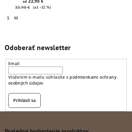
22,90 €
od
33,90 €
(až –32 %)
S
M
Odoberať newsletter
Email
Vložením e-mailu súhlasíte s
podmienkami ochrany
osobných údajov
Prihlásiť sa
Z
á
p
Posledné hodnotenie produktov