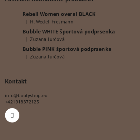
ä
Rebell Women overal BLACK
t
|
H. Wedel-Fresmann
i
Hodnotenie produktu je 5 z 5 hviezdičiek.
Bubble WHITE športová podprsenka
e
|
Zuzana Jurčová
Hodnotenie produktu je 5 z 5 hviezdičiek.
Bubble PINK športová podprsenka
|
Zuzana Jurčová
Hodnotenie produktu je 5 z 5 hviezdičiek.
Kontakt
info
@
bootyshop.eu
+421918372125