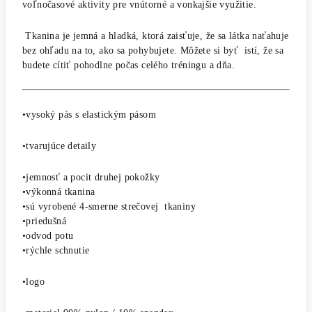
voľnočasové aktivity pre vnútorné a vonkajšie využitie.
Tkanina je jemná a hladká, ktorá zaisťuje, že sa látka naťahuje
bez ohľadu na to, ako sa pohybujete.
Môžete si byť istí, že sa
budete cítiť pohodlne počas celého tréningu a dňa.
•vysoký pás s elastickým pásom
•tvarujúce detaily
•jemnosť a pocit druhej pokožky
•výkonná tkanina
•sú vyrobené 4-smerne strečovej tkaniny
•priedušná
•odvod potu
•rýchle schnutie
•logo