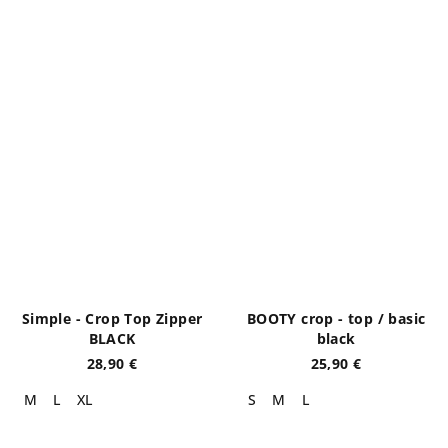
Simple - Crop Top Zipper
BOOTY crop - top / basic
BLACK
black
28,90 €
25,90 €
M
L
XL
S
M
L