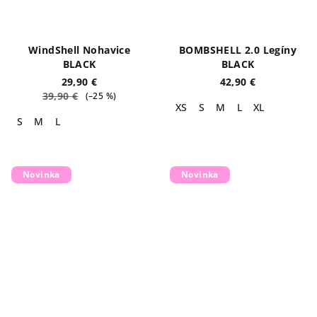
WindShell Nohavice
BOMBSHELL 2.0 Legíny
BLACK
BLACK
29,90 €
42,90 €
39,90 €
(–25 %)
XS
S
M
L
XL
S
M
L
Novinka
Novinka