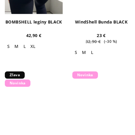
BOMBSHELL legíny BLACK
WindShell Bunda BLACK
42,90 €
23 €
32,90 €
(–30 %)
S
M
L
XL
S
M
L
Zľava
Novinka
Novinka