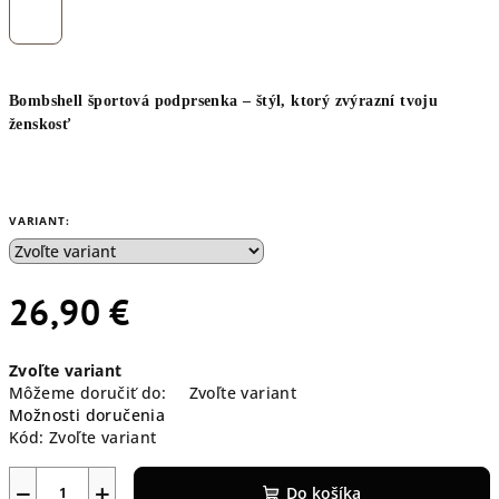
Bombshell športová podprsenka – štýl, ktorý zvýrazní tvoju
ženskosť
VARIANT:
26,90 €
Jednotková
Zvoľte variant
cena:
Môžeme doručiť do:
Zvoľte variant
Možnosti doručenia
Kód:
Zvoľte variant
−
+
Do košíka