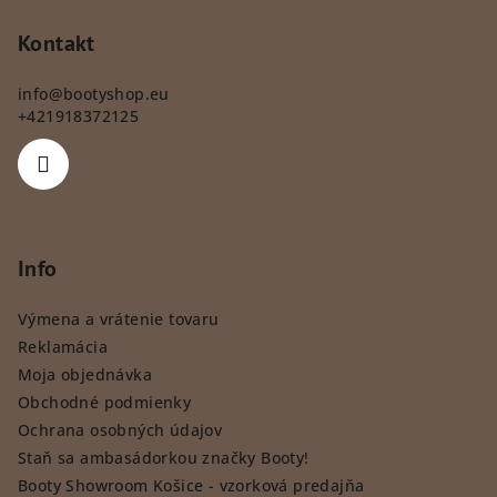
Kontakt
info
@
bootyshop.eu
+421918372125
Info
Výmena a vrátenie tovaru
Reklamácia
Moja objednávka
Obchodné podmienky
Ochrana osobných údajov
Staň sa ambasádorkou značky Booty!
Booty Showroom Košice - vzorková predajňa