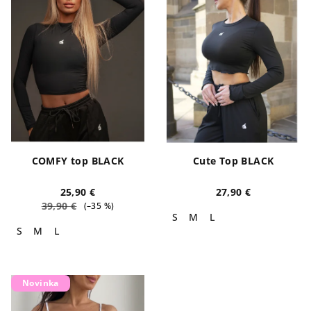
COMFY top BLACK
Cute Top BLACK
25,90 €
27,90 €
39,90 €
(–35 %)
S
M
L
S
M
L
Novinka