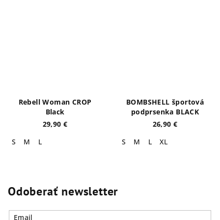
Rebell Woman CROP
BOMBSHELL športová
Black
podprsenka BLACK
29,90 €
26,90 €
S
M
L
S
M
L
XL
Odoberať newsletter
Email