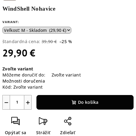
WindShell Nohavice
VARIANT:
štandardná cena:
39,90 €
–25 %
29,90 €
Jednotková
Zvoľte variant
cena:
Môžeme doručiť do:
Zvoľte variant
Možnosti doručenia
Kód:
Zvoľte variant
−
+
Do košíka
Opýtať sa
Strážiť
Zdieľať