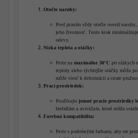
Otočte naruby:
Pred praním vždy otočte overál naruby, a
jeho životnosť. Tento krok minimalizuje
odevy.
Nízka teplota a otáčky:
Perte na
maximálne 30°C
pri nízkych o
teploty alebo rýchlejšie otáčky môžu po
môže viesť k deformácii a strate pružnos
Prací prostriedok:
Používajte
jemné pracie prostriedky b
bielidlám a avivážam, ktoré môžu oslabi
Farebná kompatibilita:
Perte s podobnými farbami, aby ste pr