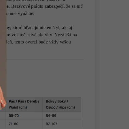
týle
. Bezšvové prádlo zabezpečí, že sa nič
estranné využitie:
y, ktoré hľadajú nielen štýl, ale aj
aj pre voľnočasové aktivity. Nezáleží na
čný deň, tento overal bude vždy vašou