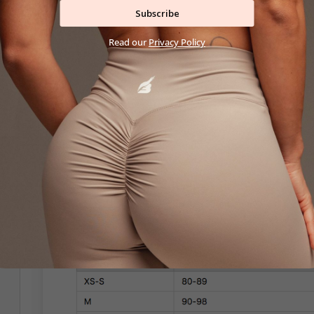
Subscribe
podprsenku a bezšvové nohavičky v brazílskom š
nebude rysovať pod priliehavým strihom overalu.Vš
Read our
Privacy Policy
BOOTY SMOOTH overál je navrhnutý pre aktívne žen
funkčnosť. Je ideálny pre rôzne druhy športov, ako 
tom, či idete na tréning alebo sa chystáte na relaxa
prvou voľbou.
ROZMER
: