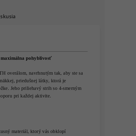
iskusia
maximálna pohyblivosť
 overálom, navrhnutým tak, aby ste sa
mäkkej, priedušnej látky, ktorá je
žke. Jeho priliehavý strih so 4-smerným
poru pri každej aktivite.
sný materiál, ktorý vás obklopí