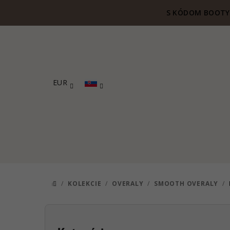
Prejsť
S KÓDOM BOOTY 
na
obsah
EUR
/
KOLEKCIE
/
OVERALY
/
SMOOTH OVERALY
/
DOMOV
B