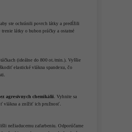
by ste ochránili povrch látky a predĺžili
 trenie látky o bubon práčky a ostatné
táčkach (ideálne do 800 ot./min.). Vyššie
škodiť elastické vlákna spandexu, čo
ti.
ez agresívnych chemikálií
. Vyhnite sa
ť vlákna a znížiť ich pružnosť.
edišli nežiaducemu zafarbeniu. Odporúčame