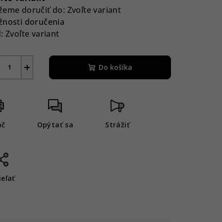
eme doručiť do:
Zvoľte variant
nosti doručenia
:
Zvoľte variant
+
Do košíka
ač
Opýtať sa
Strážiť
ieľať