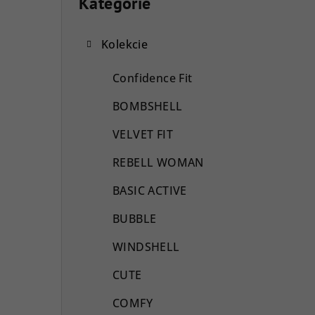
o
Kategórie
Preskočiť
kategórie
č
Kolekcie
n
ý
Confidence Fit
p
BOMBSHELL
a
VELVET FIT
n
REBELL WOMAN
e
BASIC ACTIVE
l
BUBBLE
WINDSHELL
CUTE
COMFY