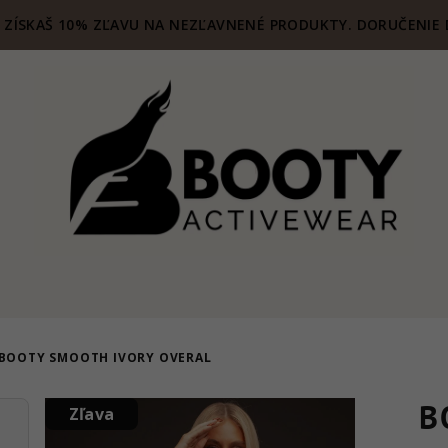
ZÍSKAŠ 10% ZĽAVU NA NEZĽAVNENÉ PRODUKTY. DORUČENIE 
BOOTY SMOOTH IVORY OVERAL
B
Zľava