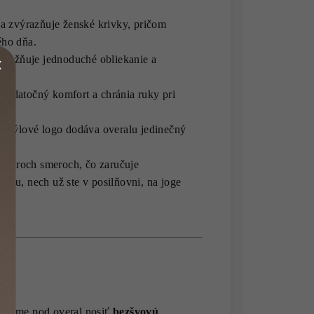
a zvýrazňuje ženské krivky, pričom
ého dňa.
 umožňuje jednoduché obliekanie a
týl.
dodatočný komfort a chránia ruky pri
e štýlové logo dodáva overalu jedinečný
v štyroch smeroch, čo zaručuje
itu, nech už ste v posilňovni, na joge
účame pod overal nosiť
bezšvovú