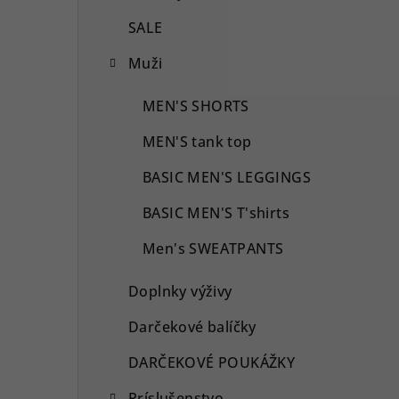
SALE
Muži
MEN'S SHORTS
MEN'S tank top
BASIC MEN'S LEGGINGS
BASIC MEN'S T'shirts
Men's SWEATPANTS
Doplnky výživy
Darčekové balíčky
DARČEKOVÉ POUKÁŽKY
Príslušenstvo