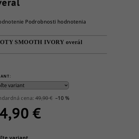
veral
emerné
odnotenie
Podrobnosti hodnotenia
notenie
duktu
OTY SMOOTH IVORY overál
ezdičiek.
IANT:
ndardná cena:
49,90 €
–10 %
4,90 €
notková
a:
ľte variant