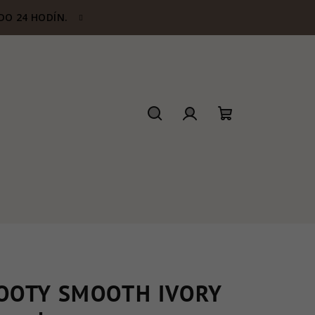
DO 24 HODÍN.
Hľadať
Prihlásenie
Nákupný
košík
OOTY SMOOTH IVORY