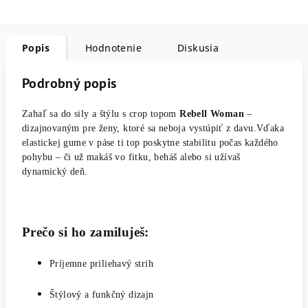
Popis
Hodnotenie
Diskusia
Podrobný popis
Zahaľ sa do sily a štýlu s crop topom
Rebell Woman
–
dizajnovaným pre ženy, ktoré sa neboja vystúpiť z davu.Vďaka
elastickej gume v páse ti top poskytne stabilitu počas každého
pohybu – či už makáš vo fitku, beháš alebo si užívaš
dynamický deň.
Prečo si ho zamiluješ:
Príjemne priliehavý strih
Štýlový a funkčný dizajn