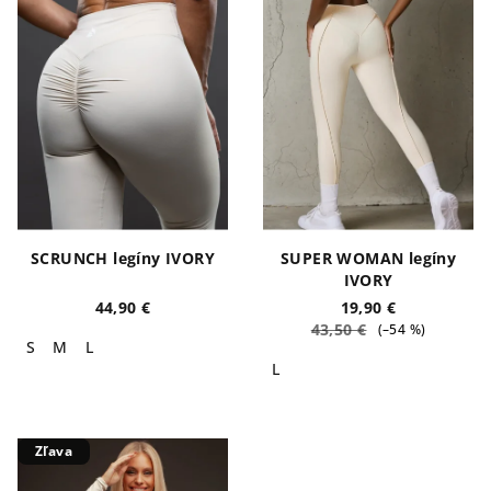
SCRUNCH legíny IVORY
SUPER WOMAN legíny
IVORY
44,90 €
19,90 €
43,50 €
(–54 %)
S
M
L
L
Zľava