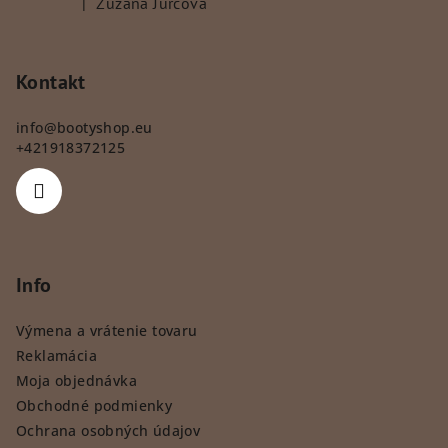
|
Zuzana Jurčová
Hodnotenie produktu je 5 z 5 hviezdičiek.
Kontakt
info
@
bootyshop.eu
+421918372125
Info
Výmena a vrátenie tovaru
Reklamácia
Moja objednávka
Obchodné podmienky
Ochrana osobných údajov