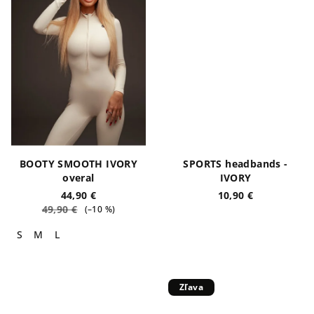
BOOTY SMOOTH IVORY
SPORTS headbands -
overal
IVORY
44,90 €
10,90 €
49,90 €
(–10 %)
S
M
L
Zľava