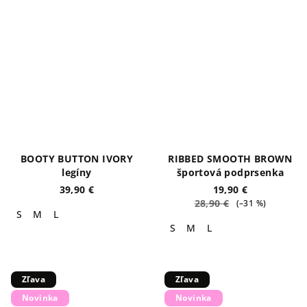
BOOTY BUTTON IVORY
RIBBED SMOOTH BROWN
legíny
športová podprsenka
39,90 €
19,90 €
28,90 €
(–31 %)
S
M
L
S
M
L
Zľava
Zľava
Novinka
Novinka