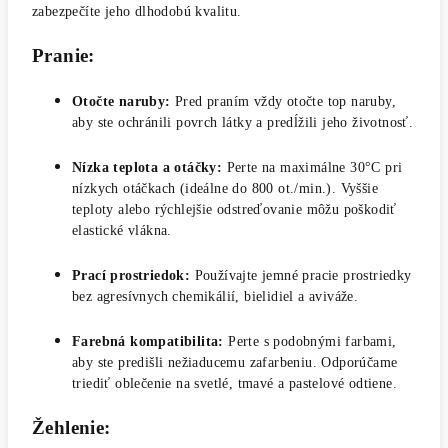
zabezpečíte jeho dlhodobú kvalitu.
Pranie:
Otočte naruby:
Pred praním vždy otočte top naruby,
aby ste ochránili povrch látky a predĺžili jeho životnosť.
Nízka teplota a otáčky:
Perte na maximálne 30°C pri
nízkych otáčkach (ideálne do 800 ot./min.). Vyššie
teploty alebo rýchlejšie odstreďovanie môžu poškodiť
elastické vlákna.
Prací prostriedok:
Používajte jemné pracie prostriedky
bez agresívnych chemikálií, bielidiel a aviváže.
Farebná kompatibilita:
Perte s podobnými farbami,
aby ste predišli nežiaducemu zafarbeniu. Odporúčame
triediť oblečenie na svetlé, tmavé a pastelové odtiene.
Žehlenie: