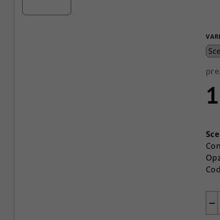
VAR
pre
1
Pre
del
Sce
mis
Con
Opz
Cod
−