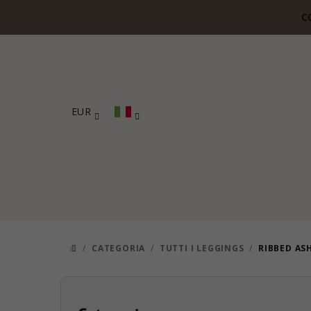
Vai
C
al
contenuto
EUR
/
CATEGORIA
/
TUTTI I LEGGINGS
/
RIBBED AS
CASA
B