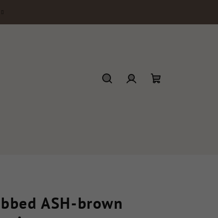
Ricerca
Accesso
Carrello
della
spesa
ibbed ASH-brown