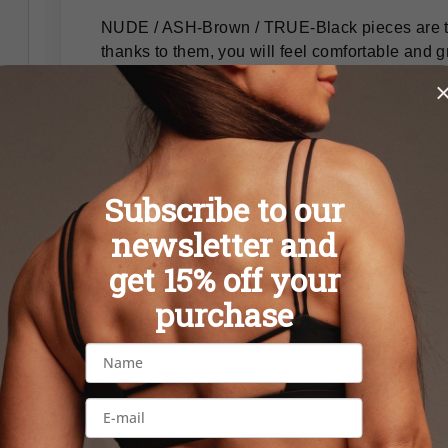
NUDE / ASH-Brown / TRUE-Black pieces are ti
thanks to them, you will feel comfortable and gr
At the same time, thanks to the cut, color and d
The possibility of a combination of leggings / cr
The leggings are made of ribbed, soft stretch fa
The fabric expands in four directions for a mor
Subscribe to our
The high waist is made of flexible rubber for 
newsletter and
get 15% off your
purchase