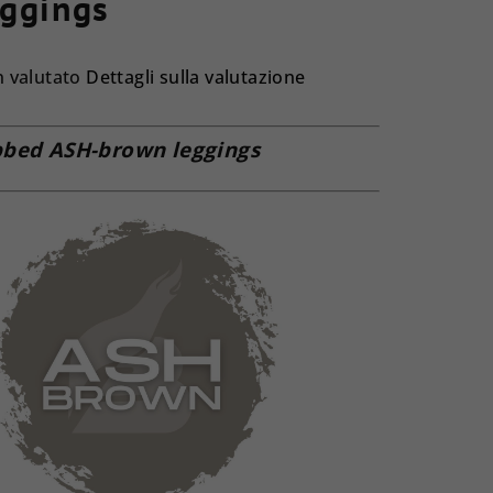
eggings
 valutato
Dettagli sulla valutazione
utazione
ia
bbed ASH-brown leggings
dotto
le.