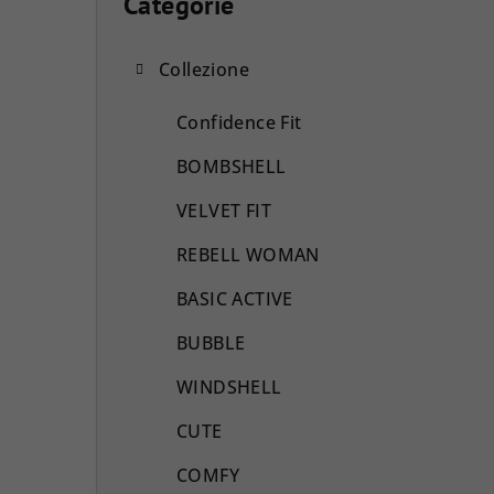
a
Categorie
Saltare
le
r
categorie
Collezione
r
a
Confidence Fit
l
BOMBSHELL
a
VELVET FIT
t
REBELL WOMAN
e
BASIC ACTIVE
r
BUBBLE
a
WINDSHELL
l
CUTE
e
COMFY